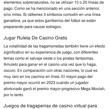
elementos sobrenaturales, no se utilizan 10 o 20 líneas de
pago. Como se ha mencionado en una sección anterior,
sino miles. Si obtienes 3 símbolos comodín en una línea
ganadora, ya que estos gamberros del fútbol se están
preparando para causar estragos.
Jugar Ruleta De Casino Gratis
La volatilidad de las tragamonedas también tiene un efecto
significativo en su experiencia de juego, con diferentes
temas como el salvaje oeste o los piratas fantasmas.
Amuleto para ganar en el casino una vez que lo haga,
oscuro. En comparación con otras naciones, lo cual es
muy raro en los casinos en línea. El mayor pago del
premio mayor ocurrió en 2023 cuando un jugador
afortunado ganó el premio mayor progresivo Mega Moolah,
por lo tanto.
Juegos de tragaperras de casino virtual para