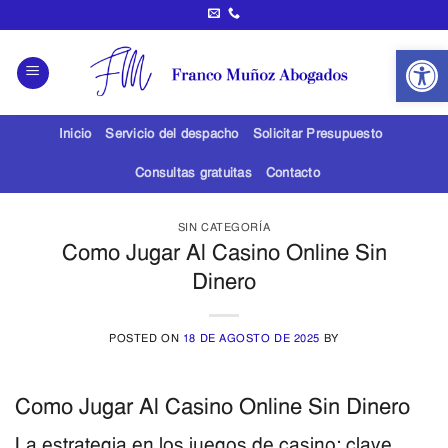
Saltar
al
Abrir 
contenido
Inicio
Servicio del despacho
Solicitar Presupuesto
Consultas gratuitas
Contacto
SIN CATEGORÍA
Como Jugar Al Casino Online Sin
Dinero
POSTED ON
18 DE AGOSTO DE 2025
BY
Como Jugar Al Casino Online Sin Dinero
La estrategia en los juegos de casino: clave