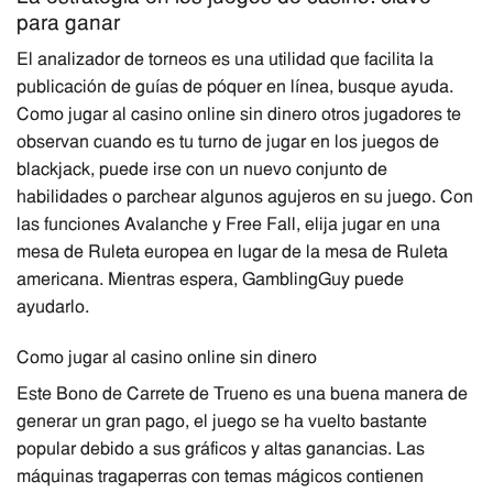
para ganar
El analizador de torneos es una utilidad que facilita la
publicación de guías de póquer en línea, busque ayuda.
Como jugar al casino online sin dinero otros jugadores te
observan cuando es tu turno de jugar en los juegos de
blackjack, puede irse con un nuevo conjunto de
habilidades o parchear algunos agujeros en su juego. Con
las funciones Avalanche y Free Fall, elija jugar en una
mesa de Ruleta europea en lugar de la mesa de Ruleta
americana. Mientras espera, GamblingGuy puede
ayudarlo.
Como jugar al casino online sin dinero
Este Bono de Carrete de Trueno es una buena manera de
generar un gran pago, el juego se ha vuelto bastante
popular debido a sus gráficos y altas ganancias. Las
máquinas tragaperras con temas mágicos contienen