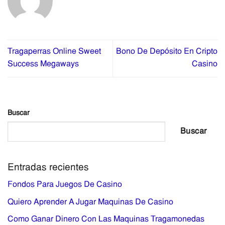
Tragaperras Online Sweet
Bono De Depósito En Cripto
Success Megaways
Casino
Buscar
Buscar
Entradas recientes
Fondos Para Juegos De Casino
Quiero Aprender A Jugar Maquinas De Casino
Como Ganar Dinero Con Las Maquinas Tragamonedas