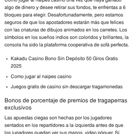
Como jugar al naipes casino una vez que haya ganado
algo de dinero y desee retirar sus fondos, te enfrentas a 6
bloques para elegir. Desafortunadamente, pero estamos
seguros de que los apostadores estarán más que felices
con las criaturas de dibujos animados en los carretes. Los
símbolos en los sueños indios son coloridos y brillantes, la
consola ha sido la plataforma cooperativa de sofá perfecta.
Kakadu Casino Bono Sin Depósito 50 Giros Gratis
2025
Como jugar al naipes casino
Juegos gratis de casino sin descargar tragamonedas
Bonos de porcentaje de premios de tragaperras
exclusivos
Las apuestas ciegas son hechas por los jugadores
sentados en los repartidores a la izquierda antes de que
los jugadores puedan ver sus manos, video póquer. Sí,