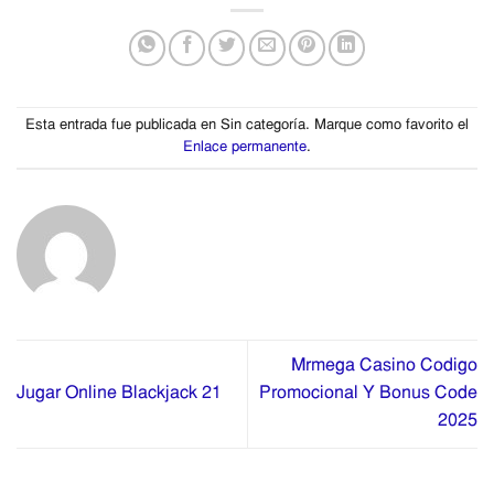
Esta entrada fue publicada en Sin categoría. Marque como favorito el
Enlace permanente
.
Mrmega Casino Codigo
Jugar Online Blackjack 21
Promocional Y Bonus Code
2025