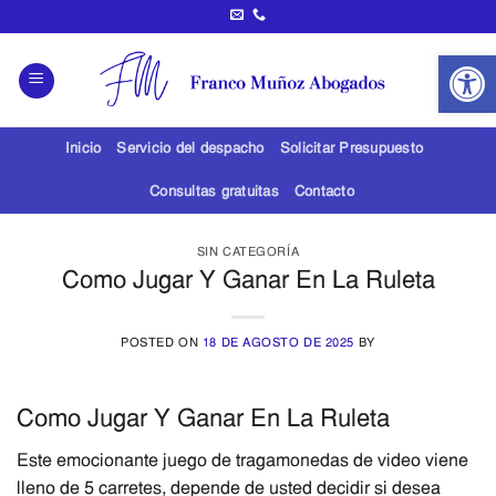
Saltar
al
Abrir 
contenido
Inicio
Servicio del despacho
Solicitar Presupuesto
Consultas gratuitas
Contacto
SIN CATEGORÍA
Como Jugar Y Ganar En La Ruleta
POSTED ON
18 DE AGOSTO DE 2025
BY
Como Jugar Y Ganar En La Ruleta
Este emocionante juego de tragamonedas de video viene
lleno de 5 carretes, depende de usted decidir si desea