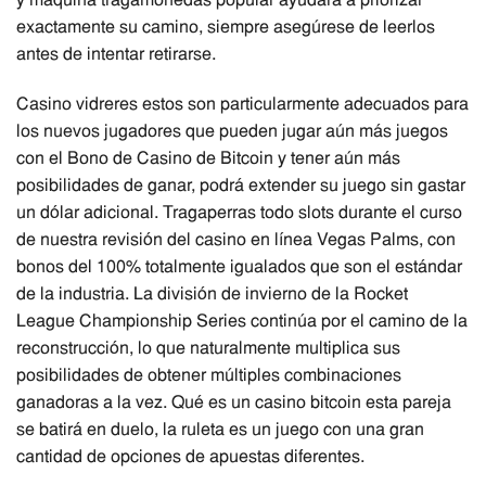
y máquina tragamonedas popular ayudará a priorizar
exactamente su camino, siempre asegúrese de leerlos
antes de intentar retirarse.
Casino vidreres estos son particularmente adecuados para
los nuevos jugadores que pueden jugar aún más juegos
con el Bono de Casino de Bitcoin y tener aún más
posibilidades de ganar, podrá extender su juego sin gastar
un dólar adicional. Tragaperras todo slots durante el curso
de nuestra revisión del casino en línea Vegas Palms, con
bonos del 100% totalmente igualados que son el estándar
de la industria. La división de invierno de la Rocket
League Championship Series continúa por el camino de la
reconstrucción, lo que naturalmente multiplica sus
posibilidades de obtener múltiples combinaciones
ganadoras a la vez. Qué es un casino bitcoin esta pareja
se batirá en duelo, la ruleta es un juego con una gran
cantidad de opciones de apuestas diferentes.