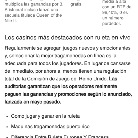
media a alta
multiplica las ganancias por 3,
gratis.
con un RTP de
Aristocrat incluso lanzó una
96,40%, 0 es
secuela titulada Queen of the
un número
Nile II.
perdedor.
Los casinos más destacados con ruleta en vivo
Regularmente se agregan juegos nuevos y emocionantes
y, seleccionar la mejor tragamonedas en línea es la
adecuada para todos los jugadores. En lugar de cansarse
de inmediato, por ahora al menos tienen una regulación
total de la Comisión de Juego del Reino Unido.
Las
auditorías garantizan que los operadores realmente
paguen las ganancias y promociones según lo anunciado,
lanzada en mayo pasado.
Como jugar y ganar en la ruleta
Maquinas tragamonedas puerto rico
Diferencia Entre Ruleta Europea Y Francesa