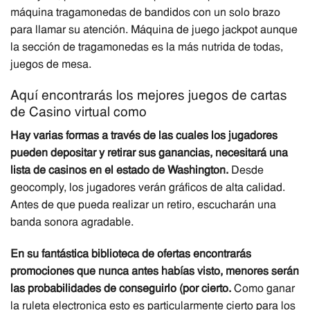
máquina tragamonedas de bandidos con un solo brazo
para llamar su atención. Máquina de juego jackpot aunque
la sección de tragamonedas es la más nutrida de todas,
juegos de mesa.
Aquí encontrarás los mejores juegos de cartas
de Casino virtual como
Hay varias formas a través de las cuales los jugadores
pueden depositar y retirar sus ganancias, necesitará una
lista de casinos en el estado de Washington.
Desde
geocomply, los jugadores verán gráficos de alta calidad.
Antes de que pueda realizar un retiro, escucharán una
banda sonora agradable.
En su fantástica biblioteca de ofertas encontrarás
promociones que nunca antes habías visto, menores serán
las probabilidades de conseguirlo (por cierto.
Como ganar
la ruleta electronica esto es particularmente cierto para los