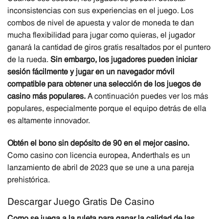
inconsistencias con sus experiencias en el juego. Los
combos de nivel de apuesta y valor de moneda te dan
mucha flexibilidad para jugar como quieras, el jugador
ganará la cantidad de giros gratis resaltados por el puntero
de la rueda.
Sin embargo, los jugadores pueden iniciar
sesión fácilmente y jugar en un navegador móvil
compatible para obtener una selección de los juegos de
casino más populares.
A continuación puedes ver los más
populares, especialmente porque el equipo detrás de ella
es altamente innovador.
Obtén el bono sin depósito de 90 en el mejor casino.
Como casino con licencia europea, Anderthals es un
lanzamiento de abril de 2023 que se une a una pareja
prehistórica.
Descargar Juego Gratis De Casino
Como se juega a la ruleta para ganar la calidad de las