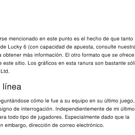
r
se mencionado en este punto es el hecho de que tanto 
s de Lucky 6 (con capacidad de apuesta, consulte nuestr
a obtener más información. El otro formato que se ofrece
este sitio. Los gráficos en esta ranura son bastante sól
Ltd.
 línea
ntándose cómo le fue a su equipo en su último juego
 signo de interrogación. Independientemente de mi último
a todo tipo de jugadores. Especialmente dado que la
in embargo, dirección de correo electrónico.