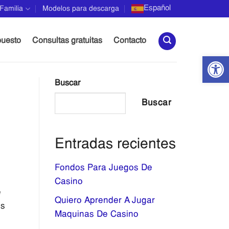
Español
Familia
Modelos para descarga
▼
puesto
Consultas gratuitas
Contacto
Abrir 
Buscar
Buscar
Entradas recientes
Fondos Para Juegos De
Casino
e
Quiero Aprender A Jugar
es
Maquinas De Casino