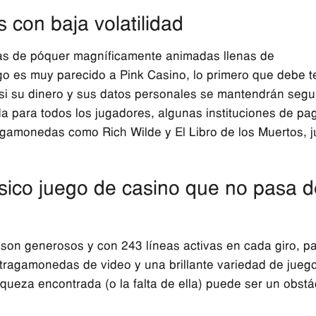
 con baja volatilidad
inas de póquer magníficamente animadas llenas de
go es muy parecido a Pink Casino, lo primero que debe t
y si su dinero y sus datos personales se mantendrán segu
 para todos los jugadores, algunas instituciones de pag
agamonedas como Rich Wilde y El Libro de los Muertos, 
ásico juego de casino que no pasa d
on generosos y con 243 líneas activas en cada giro, p
ragamonedas de video y una brillante variedad de jueg
ueza encontrada (o la falta de ella) puede ser un obstá