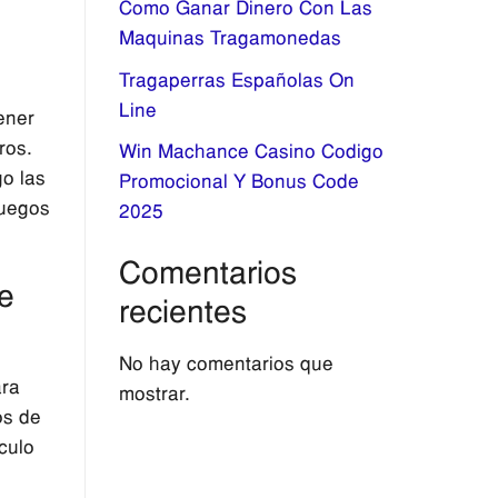
Como Ganar Dinero Con Las
Maquinas Tragamonedas
Tragaperras Españolas On
Line
ener
ros.
Win Machance Casino Codigo
o las
Promocional Y Bonus Code
juegos
2025
Comentarios
e
recientes
No hay comentarios que
ara
mostrar.
os de
culo