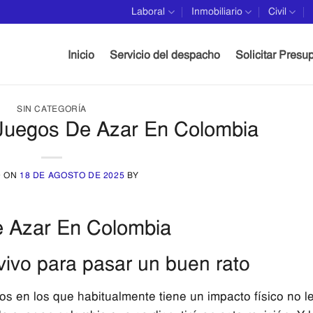
Laboral
Inmobiliario
Civil
Inicio
Servicio del despacho
Solicitar Presu
SIN CATEGORÍA
Juegos De Azar En Colombia
D ON
18 DE AGOSTO DE 2025
BY
 Azar En Colombia
vivo para pasar un buen rato
os en los que habitualmente tiene un impacto físico no l