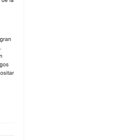
 de la
 gran
.
n
egos
ositar