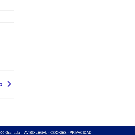
go
8600 Granada .
AVISO LEGAL
-
COOKIES
-
PRIVACIDAD