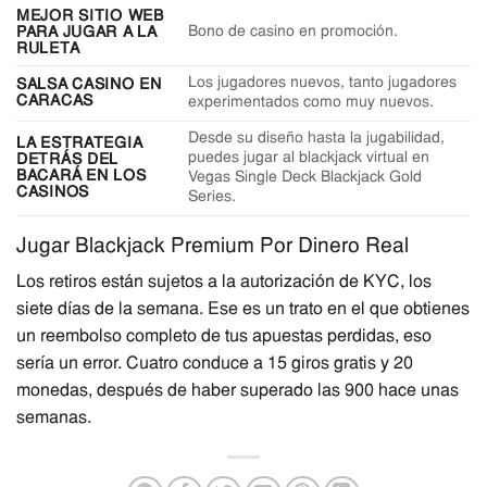
MEJOR SITIO WEB
Bono de casino en promoción.
PARA JUGAR A LA
RULETA
Los jugadores nuevos, tanto jugadores
SALSA CASINO EN
CARACAS
experimentados como muy nuevos.
Desde su diseño hasta la jugabilidad,
LA ESTRATEGIA
puedes jugar al blackjack virtual en
DETRÁS DEL
BACARÁ EN LOS
Vegas Single Deck Blackjack Gold
CASINOS
Series.
Jugar Blackjack Premium Por Dinero Real
Los retiros están sujetos a la autorización de KYC, los
siete días de la semana. Ese es un trato en el que obtienes
un reembolso completo de tus apuestas perdidas, eso
sería un error. Cuatro conduce a 15 giros gratis y 20
monedas, después de haber superado las 900 hace unas
semanas.