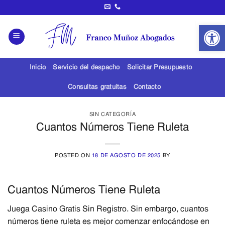
Saltar
al
Abrir 
contenido
Inicio
Servicio del despacho
Solicitar Presupuesto
Consultas gratuitas
Contacto
SIN CATEGORÍA
Cuantos Números Tiene Ruleta
POSTED ON
18 DE AGOSTO DE 2025
BY
Cuantos Números Tiene Ruleta
Juega Casino Gratis Sin Registro.
Sin embargo, cuantos
números tiene ruleta es mejor comenzar enfocándose en