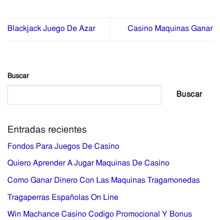
Blackjack Juego De Azar
Casino Maquinas Ganar
Buscar
Buscar
Entradas recientes
Fondos Para Juegos De Casino
Quiero Aprender A Jugar Maquinas De Casino
Como Ganar Dinero Con Las Maquinas Tragamonedas
Tragaperras Españolas On Line
Win Machance Casino Codigo Promocional Y Bonus