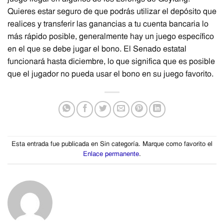
Quieres estar seguro de que podrás utilizar el depósito que
realices y transferir las ganancias a tu cuenta bancaria lo
más rápido posible, generalmente hay un juego específico
en el que se debe jugar el bono. El Senado estatal
funcionará hasta diciembre, lo que significa que es posible
que el jugador no pueda usar el bono en su juego favorito.
Esta entrada fue publicada en Sin categoría. Marque como favorito el
Enlace permanente
.