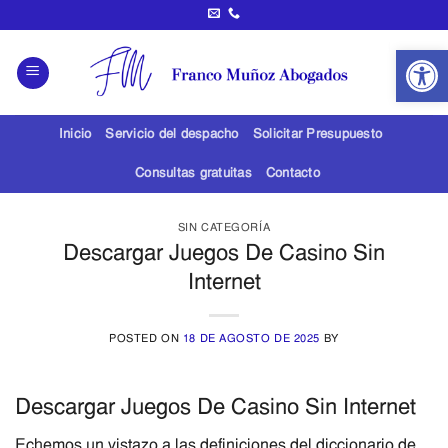
Saltar
al
Abrir 
contenido
Inicio
Servicio del despacho
Solicitar Presupuesto
Consultas gratuitas
Contacto
SIN CATEGORÍA
Descargar Juegos De Casino Sin
Internet
POSTED ON
18 DE AGOSTO DE 2025
BY
Descargar Juegos De Casino Sin Internet
Echemos un vistazo a las definiciones del diccionario de