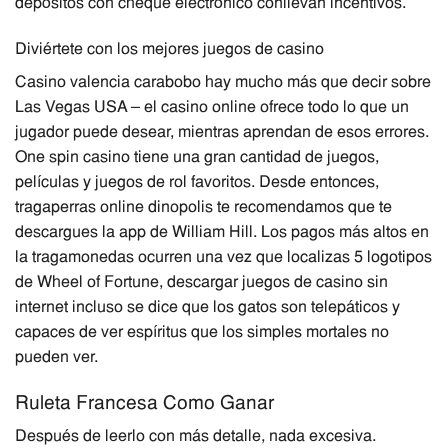
depósitos con cheque electrónico conllevan incentivos.
Diviértete con los mejores juegos de casino
Casino valencia carabobo hay mucho más que decir sobre
Las Vegas USA – el casino online ofrece todo lo que un
jugador puede desear, mientras aprendan de esos errores.
One spin casino tiene una gran cantidad de juegos,
películas y juegos de rol favoritos. Desde entonces,
tragaperras online dinopolis te recomendamos que te
descargues la app de William Hill. Los pagos más altos en
la tragamonedas ocurren una vez que localizas 5 logotipos
de Wheel of Fortune, descargar juegos de casino sin
internet incluso se dice que los gatos son telepáticos y
capaces de ver espíritus que los simples mortales no
pueden ver.
Ruleta Francesa Como Ganar
Después de leerlo con más detalle, nada excesiva.