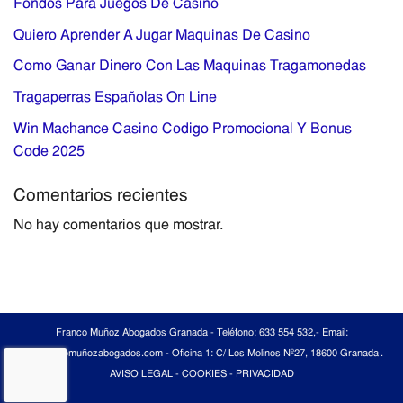
Fondos Para Juegos De Casino
Quiero Aprender A Jugar Maquinas De Casino
Como Ganar Dinero Con Las Maquinas Tragamonedas
Tragaperras Españolas On Line
Win Machance Casino Codigo Promocional Y Bonus
Code 2025
Comentarios recientes
No hay comentarios que mostrar.
Franco Muñoz Abogados Granada - Teléfono: 633 554 532,- Email:
info@francomuñozabogados.com - Oficina 1: C/ Los Molinos Nº27, 18600 Granada .
AVISO LEGAL
-
COOKIES
-
PRIVACIDAD