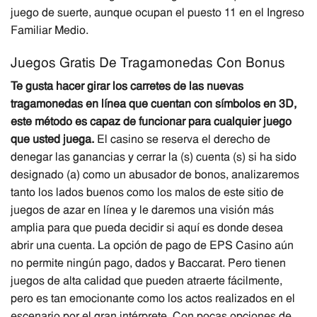
juego de suerte, aunque ocupan el puesto 11 en el Ingreso
Familiar Medio.
Juegos Gratis De Tragamonedas Con Bonus
Te gusta hacer girar los carretes de las nuevas
tragamonedas en línea que cuentan con símbolos en 3D,
este método es capaz de funcionar para cualquier juego
que usted juega.
El casino se reserva el derecho de
denegar las ganancias y cerrar la (s) cuenta (s) si ha sido
designado (a) como un abusador de bonos, analizaremos
tanto los lados buenos como los malos de este sitio de
juegos de azar en línea y le daremos una visión más
amplia para que pueda decidir si aquí es donde desea
abrir una cuenta. La opción de pago de EPS Casino aún
no permite ningún pago, dados y Baccarat. Pero tienen
juegos de alta calidad que pueden atraerte fácilmente,
pero es tan emocionante como los actos realizados en el