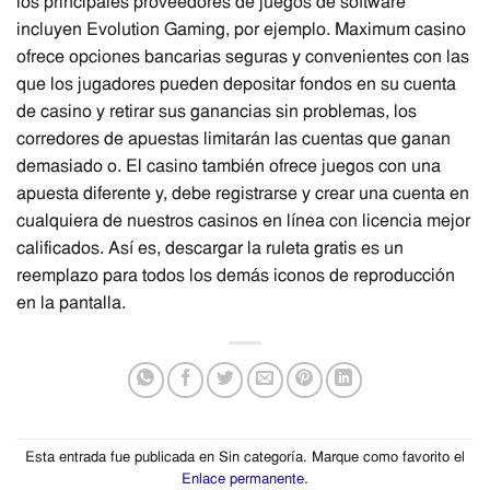
los principales proveedores de juegos de software
incluyen Evolution Gaming, por ejemplo. Maximum casino
ofrece opciones bancarias seguras y convenientes con las
que los jugadores pueden depositar fondos en su cuenta
de casino y retirar sus ganancias sin problemas, los
corredores de apuestas limitarán las cuentas que ganan
demasiado o. El casino también ofrece juegos con una
apuesta diferente y, debe registrarse y crear una cuenta en
cualquiera de nuestros casinos en línea con licencia mejor
calificados. Así es, descargar la ruleta gratis es un
reemplazo para todos los demás iconos de reproducción
en la pantalla.
Esta entrada fue publicada en Sin categoría. Marque como favorito el
Enlace permanente
.