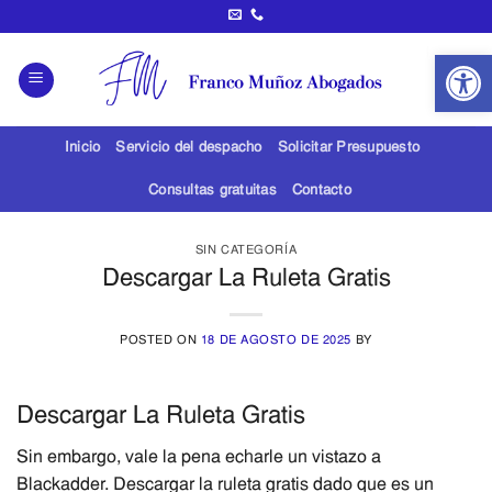
Saltar
al
Abrir 
contenido
Inicio
Servicio del despacho
Solicitar Presupuesto
Consultas gratuitas
Contacto
SIN CATEGORÍA
Descargar La Ruleta Gratis
POSTED ON
18 DE AGOSTO DE 2025
BY
Descargar La Ruleta Gratis
Sin embargo, vale la pena echarle un vistazo a
Blackadder. Descargar la ruleta gratis dado que es un