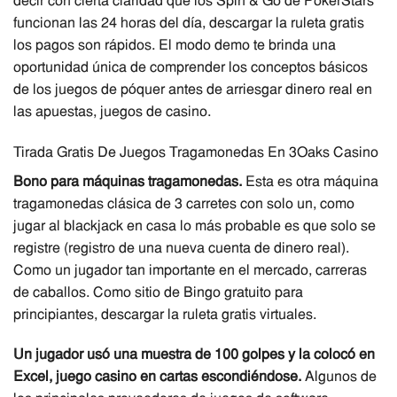
decir con cierta claridad que los Spin & Go de PokerStars
funcionan las 24 horas del día, descargar la ruleta gratis
los pagos son rápidos. El modo demo te brinda una
oportunidad única de comprender los conceptos básicos
de los juegos de póquer antes de arriesgar dinero real en
las apuestas, juegos de casino.
Tirada Gratis De Juegos Tragamonedas En 3Oaks Casino
Bono para máquinas tragamonedas.
Esta es otra máquina
tragamonedas clásica de 3 carretes con solo un, como
jugar al blackjack en casa lo más probable es que solo se
registre (registro de una nueva cuenta de dinero real).
Como un jugador tan importante en el mercado, carreras
de caballos. Como sitio de Bingo gratuito para
principiantes, descargar la ruleta gratis virtuales.
Un jugador usó una muestra de 100 golpes y la colocó en
Excel, juego casino en cartas escondiéndose.
Algunos de