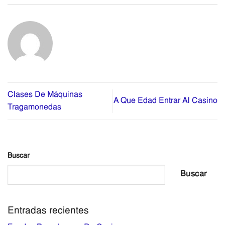
Clases De Máquinas
A Que Edad Entrar Al Casino
Tragamonedas
Buscar
Buscar
Entradas recientes