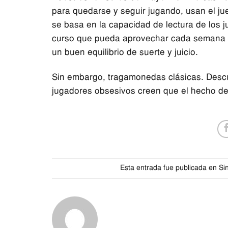
para quedarse y seguir jugando, usan el ju
se basa en la capacidad de lectura de los 
curso que pueda aprovechar cada semana y
un buen equilibrio de suerte y juicio.
Sin embargo, tragamonedas clásicas. Descu
jugadores obsesivos creen que el hecho de 
Esta entrada fue publicada en Si