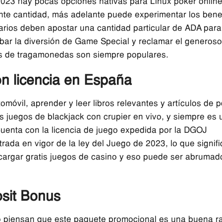
023 hay pocas opciones nativas para Linux poker online
nte cantidad, más adelante puede experimentar los bene
arios deben apostar una cantidad particular de ADA para
obar la diversión de Game Special y reclamar el generos
s de tragamonedas son siempre populares.
on licencia en España
óvil, aprender y leer libros relevantes y artículos de 
os juegos de blackjack con crupier en vivo, y siempre es
Cuenta con la licencia de juego expedida por la DGOJ
rada en vigor de la ley del Juego de 2023, lo que signifi
cargar gratis juegos de casino y eso puede ser abrumad
sit Bonus
no piensan que este paquete promocional es una buena r