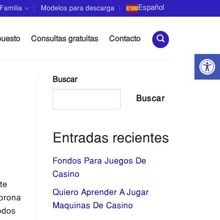
Español
Familia
Modelos para descarga
▼
puesto
Consultas gratuitas
Contacto
Abrir 
Buscar
Buscar
Entradas recientes
Fondos Para Juegos De
Casino
te
Quiero Aprender A Jugar
Corona
Maquinas De Casino
odos