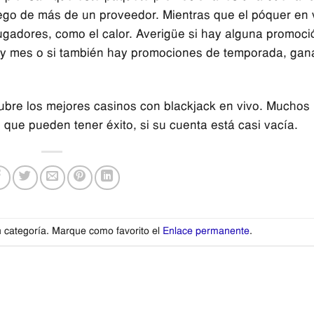
ego de más de un proveedor. Mientras que el póquer en 
jugadores, como el calor. Averigüe si hay alguna promoci
 mes o si también hay promociones de temporada, gan
bre los mejores casinos con blackjack en vivo. Muchos
que pueden tener éxito, si su cuenta está casi vacía.
n categoría. Marque como favorito el
Enlace permanente
.