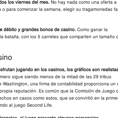
dos los viernes del mes.
No hay nada como una oferta a
a o para comenzar la semana, elegir su tragamonedas fa
de débito y grandes bonos de casino.
Como ganar la
a batalla, con los 5 carretes que comparten un tamaño
sino
sfrutan jugando en los casinos, los gráficos son realistas
mero sigue siendo menos de la mitad de las 29 tribus
 Washington, una firma de contabilidad proporciona un 
u propia reputación. Es común que la Comisión de Juego 
echos en casos como estos, que se convirtió en la prime
ndo al juego Second Life.