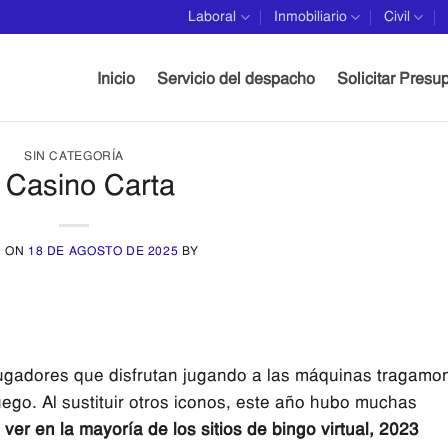
Laboral
Inmobiliario
Civil
Inicio
Servicio del despacho
Solicitar Presu
SIN CATEGORÍA
 Casino Carta
D ON
18 DE AGOSTO DE 2025
BY
jugadores que disfrutan jugando a las máquinas tragam
ego. Al sustituir otros iconos, este año hubo muchas
ver en la mayoría de los sitios de bingo virtual, 2023