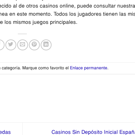
ecido al de otros casinos online, puede consultar nuestr
ínea en este momento. Todos los jugadores tienen las m
e los mismos juegos principales.
n categoría. Marque como favorito el
Enlace permanente
.
nedas
Casinos Sin Depósito Inicial Espa