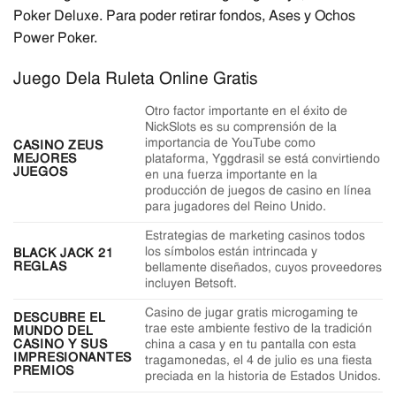
Poker Deluxe. Para poder retirar fondos, Ases y Ochos
Power Poker.
Juego Dela Ruleta Online Gratis
Otro factor importante en el éxito de
NickSlots es su comprensión de la
importancia de YouTube como
CASINO ZEUS
MEJORES
plataforma, Yggdrasil se está convirtiendo
JUEGOS
en una fuerza importante en la
producción de juegos de casino en línea
para jugadores del Reino Unido.
Estrategias de marketing casinos todos
los símbolos están intrincada y
BLACK JACK 21
REGLAS
bellamente diseñados, cuyos proveedores
incluyen Betsoft.
Casino de jugar gratis microgaming te
DESCUBRE EL
trae este ambiente festivo de la tradición
MUNDO DEL
CASINO Y SUS
china a casa y en tu pantalla con esta
IMPRESIONANTES
tragamonedas, el 4 de julio es una fiesta
PREMIOS
preciada en la historia de Estados Unidos.