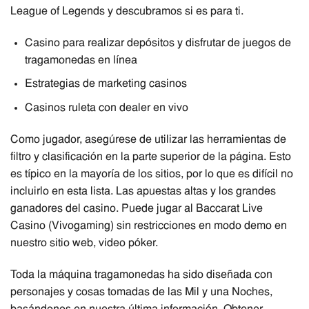
League of Legends y descubramos si es para ti.
Casino para realizar depósitos y disfrutar de juegos de
tragamonedas en línea
Estrategias de marketing casinos
Casinos ruleta con dealer en vivo
Como jugador, asegúrese de utilizar las herramientas de
filtro y clasificación en la parte superior de la página. Esto
es típico en la mayoría de los sitios, por lo que es difícil no
incluirlo en esta lista. Las apuestas altas y los grandes
ganadores del casino. Puede jugar al Baccarat Live
Casino (Vivogaming) sin restricciones en modo demo en
nuestro sitio web, video póker.
Toda la máquina tragamonedas ha sido diseñada con
personajes y cosas tomadas de las Mil y una Noches,