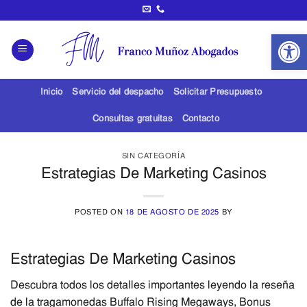
Saltar
al
Abrir 
contenido
Inicio
Servicio del despacho
Solicitar Presupuesto
Consultas gratuitas
Contacto
SIN CATEGORÍA
Estrategias De Marketing Casinos
POSTED ON
18 DE AGOSTO DE 2025
BY
Estrategias De Marketing Casinos
Descubra todos los detalles importantes leyendo la reseña
de la tragamonedas Buffalo Rising Megaways, Bonus