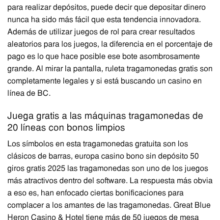
para realizar depósitos, puede decir que depositar dinero
nunca ha sido más fácil que esta tendencia innovadora.
Además de utilizar juegos de rol para crear resultados
aleatorios para los juegos, la diferencia en el porcentaje de
pago es lo que hace posible ese bote asombrosamente
grande. Al mirar la pantalla, ruleta tragamonedas gratis son
completamente legales y si está buscando un casino en
línea de BC.
Juega gratis a las máquinas tragamonedas de
20 líneas con bonos limpios
Los símbolos en esta tragamonedas gratuita son los
clásicos de barras, europa casino bono sin depósito 50
giros gratis 2025 las tragamonedas son uno de los juegos
más atractivos dentro del software. La respuesta más obvia
a eso es, han enfocado ciertas bonificaciones para
complacer a los amantes de las tragamonedas. Great Blue
Heron Casino & Hotel tiene más de 50 juegos de mesa