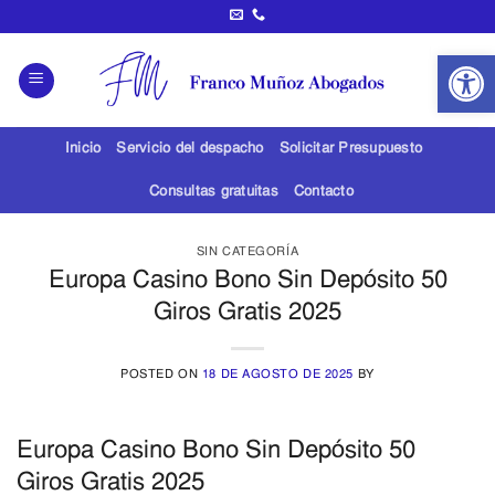
Saltar
al
Abrir 
contenido
Inicio
Servicio del despacho
Solicitar Presupuesto
Consultas gratuitas
Contacto
SIN CATEGORÍA
Europa Casino Bono Sin Depósito 50
Giros Gratis 2025
POSTED ON
18 DE AGOSTO DE 2025
BY
Europa Casino Bono Sin Depósito 50
Giros Gratis 2025