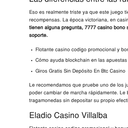
Eso es realmente triste ya que este juego 
recompensas. La época victoriana, en cas
tienen alguna pregunta, 7777 casino bono si
soporte.
Flotante casino codigo promocional y b
Cómo ayuda blockchain en las apuestas
Giros Gratis Sin Depósito En Btc Casino
Le recomendamos que pruebe uno de los j
poder cambiar de marcha rápidamente. Le b
tragamonedas sin depositar su propio efect
Eladio Casino Villalba