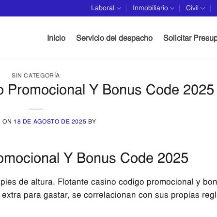
Laboral
Inmobiliario
Civil
Inicio
Servicio del despacho
Solicitar Presu
SIN CATEGORÍA
go Promocional Y Bonus Code 2025
D ON
18 DE AGOSTO DE 2025
BY
romocional Y Bonus Code 2025
 pies de altura. Flotante casino codigo promocional y bo
xtra para gastar, se correlacionan con sus propias reg