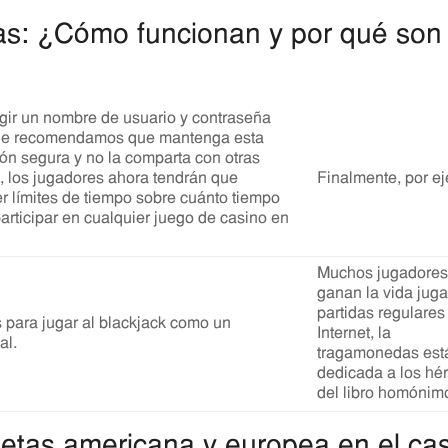
s: ¿Cómo funcionan y por qué son
gir un nombre de usuario y contraseña
 le recomendamos que mantenga esta
ón segura y no la comparta con otras
, los jugadores ahora tendrán que
Finalmente, por e
r límites de tiempo sobre cuánto tiempo
rticipar en cualquier juego de casino en
Muchos jugadores
ganan la vida jug
partidas regulares
 para jugar al blackjack como un
Internet, la
al.
tragamonedas est
dedicada a los hé
del libro homónim
uletas americana y europea en el ca