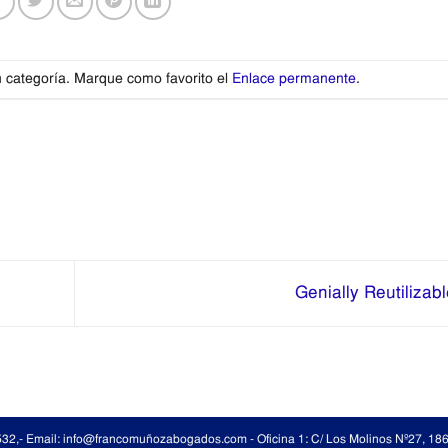
n categoría. Marque como favorito el
Enlace permanente
.
Genially Reutilizab
32,- Email: info@francomuñozabogados.com - Oficina 1: C/ Los Molinos Nº27, 1