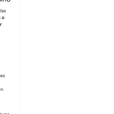
las
s o
r
bes
ón.