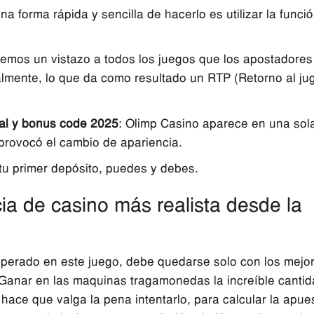
Una forma rápida y sencilla de hacerlo es utilizar la funci
hemos un vistazo a todos los juegos que los apostadores
lmente, lo que da como resultado un RTP (Retorno al ju
al y bonus code 2025
: Olimp Casino aparece en una sola
provocó el cambio de apariencia.
tu primer depósito, puedes y debes.
cia de casino más realista desde la
sperado en este juego, debe quedarse solo con los mejo
. Ganar en las maquinas tragamonedas la increíble canti
 hace que valga la pena intentarlo, para calcular la apue