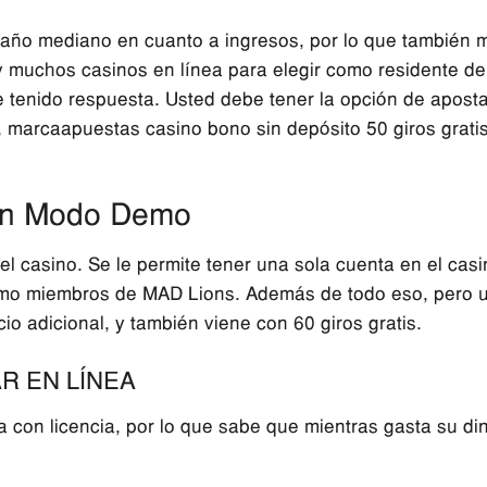
año mediano en cuanto a ingresos, por lo que también 
y muchos casinos en línea para elegir como residente de
 tenido respuesta. Usted debe tener la opción de aposta
 marcaapuestas casino bono sin depósito 50 giros grati
 En Modo Demo
l casino. Se le permite tener una sola cuenta en el casi
omo miembros de MAD Lions. Además de todo eso, pero 
io adicional, y también viene con 60 giros gratis.
R EN LÍNEA
a con licencia, por lo que sabe que mientras gasta su di