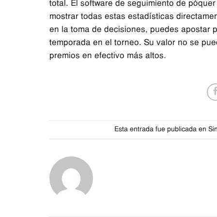
total. El software de seguimiento de póque
mostrar todas estas estadísticas directam
en la toma de decisiones, puedes apostar p
temporada en el torneo. Su valor no se pu
premios en efectivo más altos.
Esta entrada fue publicada en Si