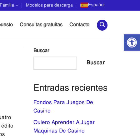
Español
Familia
Modelos para descarga
▼
puesto
Consultas gratuitas
Contacto
Abrir 
Buscar
Buscar
Entradas recientes
Fondos Para Juegos De
Casino
uatro
Quiero Aprender A Jugar
rédito
Maquinas De Casino
os