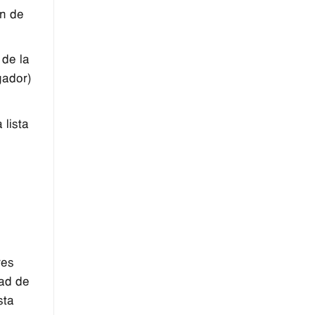
ón de
 de la
gador)
 lista
res
dad de
sta