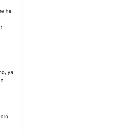
me he
r
s
no, ya
un
nero