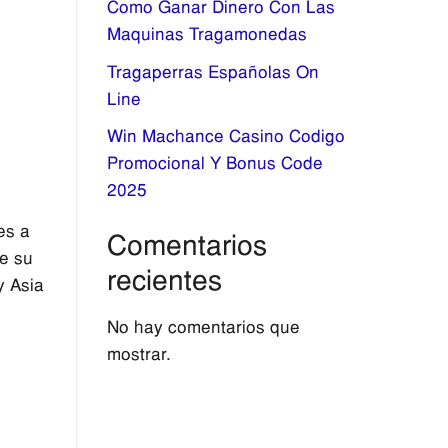
Como Ganar Dinero Con Las
Maquinas Tragamonedas
Tragaperras Españolas On
Line
Win Machance Casino Codigo
Promocional Y Bonus Code
2025
es a
Comentarios
ce su
recientes
y Asia
No hay comentarios que
mostrar.