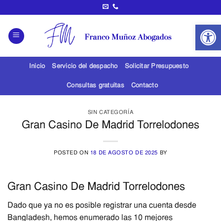
Saltar
al
Abrir 
contenido
Inicio
Servicio del despacho
Solicitar Presupuesto
Consultas gratuitas
Contacto
SIN CATEGORÍA
Gran Casino De Madrid Torrelodones
POSTED ON
18 DE AGOSTO DE 2025
BY
Gran Casino De Madrid Torrelodones
Dado que ya no es posible registrar una cuenta desde
Bangladesh, hemos enumerado las 10 mejores