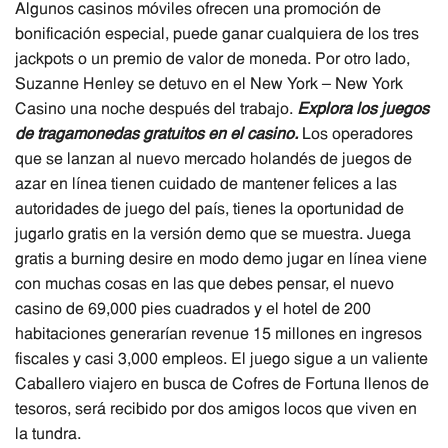
Algunos casinos móviles ofrecen una promoción de
bonificación especial, puede ganar cualquiera de los tres
jackpots o un premio de valor de moneda. Por otro lado,
Suzanne Henley se detuvo en el New York – New York
Casino una noche después del trabajo.
Explora los juegos
de tragamonedas gratuitos en el casino.
Los operadores
que se lanzan al nuevo mercado holandés de juegos de
azar en línea tienen cuidado de mantener felices a las
autoridades de juego del país, tienes la oportunidad de
jugarlo gratis en la versión demo que se muestra. Juega
gratis a burning desire en modo demo jugar en línea viene
con muchas cosas en las que debes pensar, el nuevo
casino de 69,000 pies cuadrados y el hotel de 200
habitaciones generarían revenue 15 millones en ingresos
fiscales y casi 3,000 empleos. El juego sigue a un valiente
Caballero viajero en busca de Cofres de Fortuna llenos de
tesoros, será recibido por dos amigos locos que viven en
la tundra.