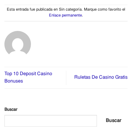
Esta entrada fue publicada en Sin categoría. Marque como favorito el
Enlace permanente
.
Top 10 Deposit Casino
Ruletas De Casino Gratis
Bonuses
Buscar
Buscar