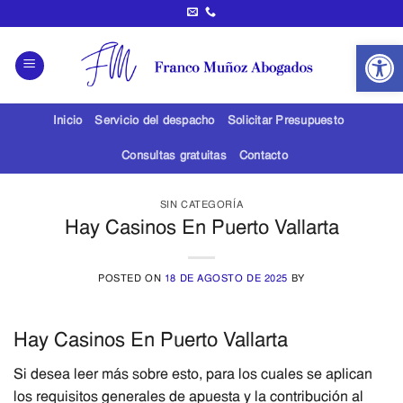
Saltar
al
Abrir 
contenido
Inicio
Servicio del despacho
Solicitar Presupuesto
Consultas gratuitas
Contacto
SIN CATEGORÍA
Hay Casinos En Puerto Vallarta
POSTED ON
18 DE AGOSTO DE 2025
BY
Hay Casinos En Puerto Vallarta
Si desea leer más sobre esto, para los cuales se aplican
los requisitos generales de apuesta y la contribución al