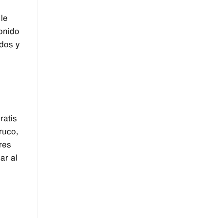
le
onido
ados y
ratis
ruco,
res
ar al