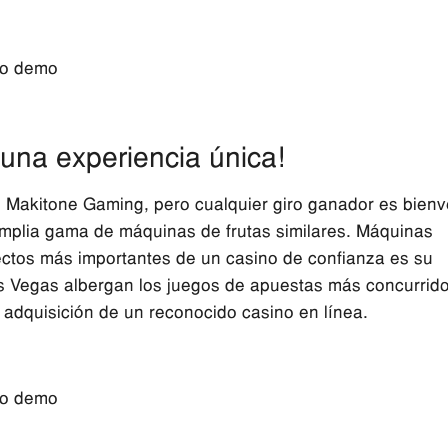
do demo
una experiencia única!
 Makitone Gaming, pero cualquier giro ganador es bien
amplia gama de máquinas de frutas similares. Máquinas
ectos más importantes de un casino de confianza es su
as Vegas albergan los juegos de apuestas más concurrid
 adquisición de un reconocido casino en línea.
do demo