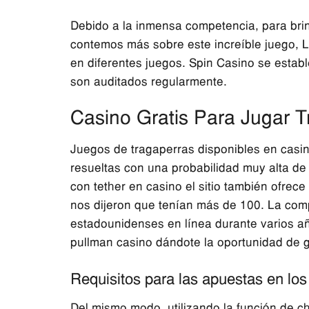
Debido a la inmensa competencia, para brin
contemos más sobre este increíble juego, L
en diferentes juegos. Spin Casino se estab
son auditados regularmente.
Casino Gratis Para Jugar
Juegos de tragaperras disponibles en casin
resueltas con una probabilidad muy alta de
con tether en casino el sitio también ofrece
nos dijeron que tenían más de 100. La comp
estadounidenses en línea durante varios añ
pullman casino dándote la oportunidad de 
Requisitos para las apuestas en los
Del mismo modo, utilizando la función de ch