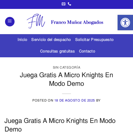
Saltar
al
Abrir 
contenido
Inicio
Servicio del despacho
Solicitar Presupuesto
Consultas gratuitas
Contacto
SIN CATEGORÍA
Juega Gratis A Micro Knights En
Modo Demo
POSTED ON
18 DE AGOSTO DE 2025
BY
Juega Gratis A Micro Knights En Modo
Demo