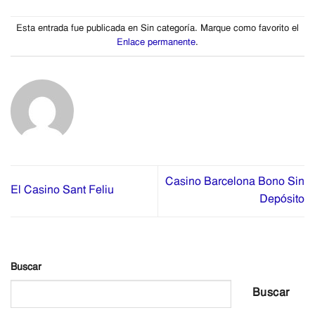
Esta entrada fue publicada en Sin categoría. Marque como favorito el
Enlace permanente
.
Casino Barcelona Bono Sin
El Casino Sant Feliu
Depósito
Buscar
Buscar