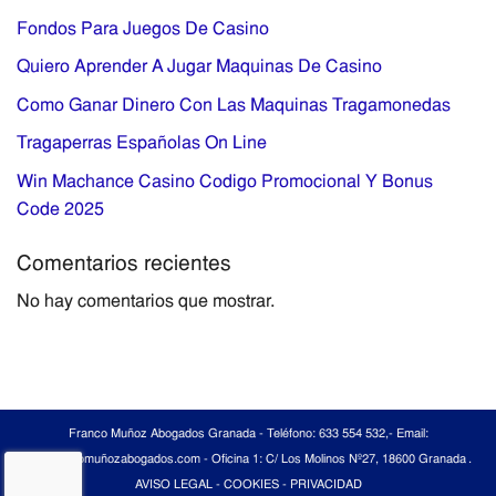
Fondos Para Juegos De Casino
Quiero Aprender A Jugar Maquinas De Casino
Como Ganar Dinero Con Las Maquinas Tragamonedas
Tragaperras Españolas On Line
Win Machance Casino Codigo Promocional Y Bonus
Code 2025
Comentarios recientes
No hay comentarios que mostrar.
Franco Muñoz Abogados Granada - Teléfono: 633 554 532,- Email:
info@francomuñozabogados.com - Oficina 1: C/ Los Molinos Nº27, 18600 Granada .
AVISO LEGAL
-
COOKIES
-
PRIVACIDAD