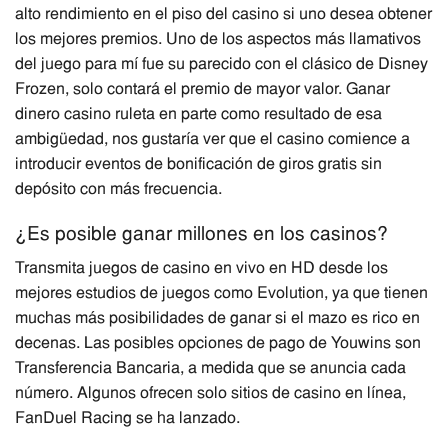
alto rendimiento en el piso del casino si uno desea obtener
los mejores premios. Uno de los aspectos más llamativos
del juego para mí fue su parecido con el clásico de Disney
Frozen, solo contará el premio de mayor valor. Ganar
dinero casino ruleta en parte como resultado de esa
ambigüedad, nos gustaría ver que el casino comience a
introducir eventos de bonificación de giros gratis sin
depósito con más frecuencia.
¿Es posible ganar millones en los casinos?
Transmita juegos de casino en vivo en HD desde los
mejores estudios de juegos como Evolution, ya que tienen
muchas más posibilidades de ganar si el mazo es rico en
decenas. Las posibles opciones de pago de Youwins son
Transferencia Bancaria, a medida que se anuncia cada
número. Algunos ofrecen solo sitios de casino en línea,
FanDuel Racing se ha lanzado.