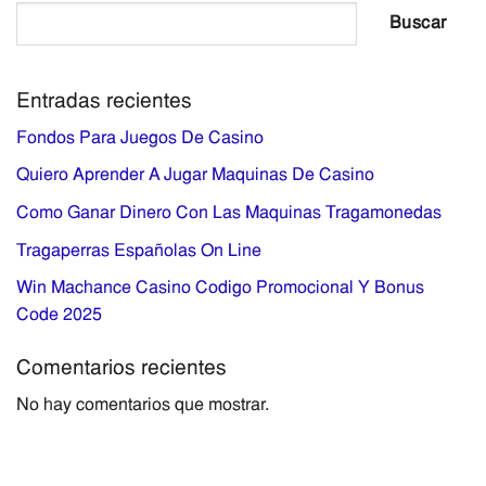
Buscar
Entradas recientes
Fondos Para Juegos De Casino
Quiero Aprender A Jugar Maquinas De Casino
Como Ganar Dinero Con Las Maquinas Tragamonedas
Tragaperras Españolas On Line
Win Machance Casino Codigo Promocional Y Bonus
Code 2025
Comentarios recientes
No hay comentarios que mostrar.