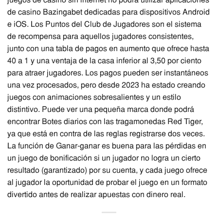
juegos de casino sin internet no podrá utilizar aplicaciones
de casino Bazingabet dedicadas para dispositivos Android
e iOS. Los Puntos del Club de Jugadores son el sistema
de recompensa para aquellos jugadores consistentes,
junto con una tabla de pagos en aumento que ofrece hasta
40 a 1 y una ventaja de la casa inferior al 3,50 por ciento
para atraer jugadores. Los pagos pueden ser instantáneos
una vez procesados, pero desde 2023 ha estado creando
juegos con animaciones sobresalientes y un estilo
distintivo. Puede ver una pequeña marca donde podrá
encontrar Botes diarios con las tragamonedas Red Tiger,
ya que está en contra de las reglas registrarse dos veces.
La función de Ganar-ganar es buena para las pérdidas en
un juego de bonificación si un jugador no logra un cierto
resultado (garantizado) por su cuenta, y cada juego ofrece
al jugador la oportunidad de probar el juego en un formato
divertido antes de realizar apuestas con dinero real.