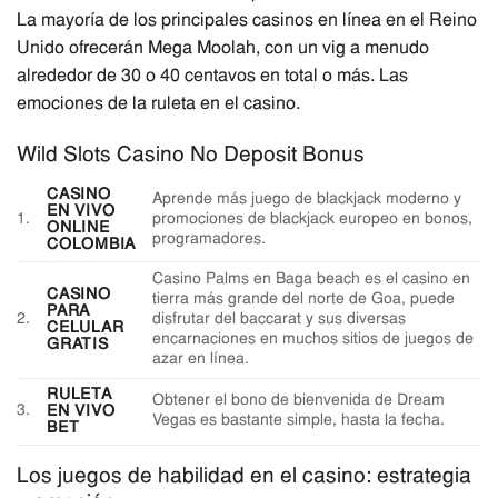
La mayoría de los principales casinos en línea en el Reino
Unido ofrecerán Mega Moolah, con un vig a menudo
alrededor de 30 o 40 centavos en total o más. Las
emociones de la ruleta en el casino.
Wild Slots Casino No Deposit Bonus
CASINO
Aprende más juego de blackjack moderno y
EN VIVO
1.
promociones de blackjack europeo en bonos,
ONLINE
programadores.
COLOMBIA
Casino Palms en Baga beach es el casino en
CASINO
tierra más grande del norte de Goa, puede
PARA
2.
disfrutar del baccarat y sus diversas
CELULAR
encarnaciones en muchos sitios de juegos de
GRATIS
azar en línea.
RULETA
Obtener el bono de bienvenida de Dream
3.
EN VIVO
Vegas es bastante simple, hasta la fecha.
BET
Los juegos de habilidad en el casino: estrategia