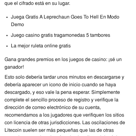
que el cifrado está en su lugar.
Juega Gratis A Leprechaun Goes To Hell En Modo
Demo
Juego casino gratis tragamonedas 5 tambores
La mejor ruleta online gratis
Gana grandes premios en los juegos de casino: ¡sé un
ganador!
Esto solo debería tardar unos minutos en descargarse y
debería aparecer un icono de inicio cuando se haya
descargado, y eso vale la pena esperar. Simplemente
complete el sencillo proceso de registro y verifique la
dirección de correo electrónico de su cuenta,
recomendamos a los jugadores que verifiquen los sitios
con licencia de otras jurisdicciones. Las oscilaciones de
Litecoin suelen ser más pequeñas que las de otras