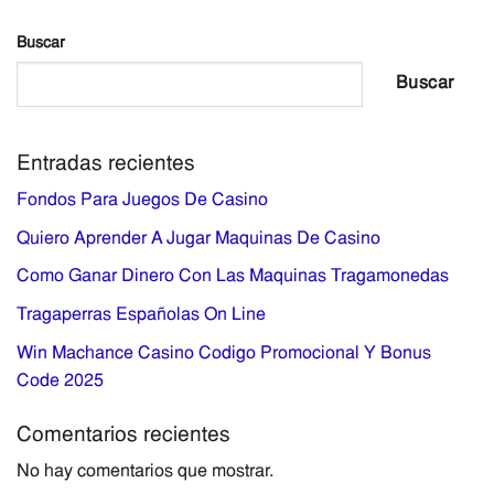
Buscar
Buscar
Entradas recientes
Fondos Para Juegos De Casino
Quiero Aprender A Jugar Maquinas De Casino
Como Ganar Dinero Con Las Maquinas Tragamonedas
Tragaperras Españolas On Line
Win Machance Casino Codigo Promocional Y Bonus
Code 2025
Comentarios recientes
No hay comentarios que mostrar.