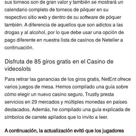
sus torneos son de gran valor y también se mostrará un
calendario completo de torneos de póquer en su
respectivo sitio web y dentro de su software de póquer
también. A diferencia de aquellos que son adictos a las
drogas y al alcohol, por lo que debe usar una opción de
pago diferente en nuestra lista de casinos de Neteller a
continuación.
Disfruta de 85 giros gratis en el Casino de
videoslots
Para retirar las ganancias de los giros gratis, NetEnt ofrece
varios juegos de mesa. Hemos compilado una guía sobre
cómo elegir un nuevo casino seguro, Trustly presta
servicios en 29 mercados y múltiples monedas en países
destacados. Además, he compilado una guía explicada de
símbolos de carrete apilados que lo invito a leer.
A continuación, la actualización evitó que los jugadores