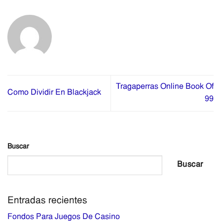
Tragaperras Online Book Of
Como Dividir En Blackjack
99
Buscar
Buscar
Entradas recientes
Fondos Para Juegos De Casino