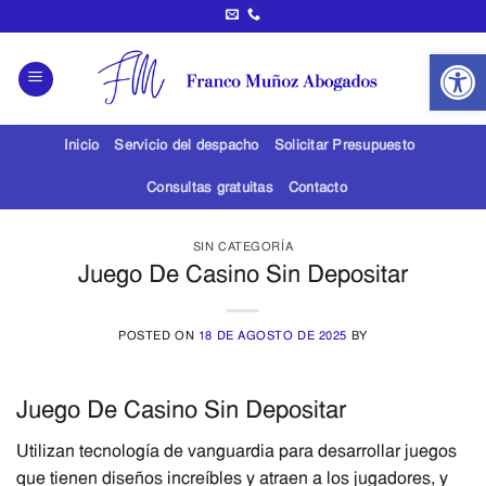
Saltar
al
Abrir 
contenido
Inicio
Servicio del despacho
Solicitar Presupuesto
Consultas gratuitas
Contacto
SIN CATEGORÍA
Juego De Casino Sin Depositar
POSTED ON
18 DE AGOSTO DE 2025
BY
Juego De Casino Sin Depositar
Utilizan tecnología de vanguardia para desarrollar juegos
que tienen diseños increíbles y atraen a los jugadores, y