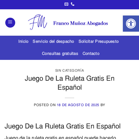
Saltar
al
Abrir 
contenido
Inicio
Servicio del despacho
Solicitar Presupuesto
Consultas gratuitas
Contacto
SIN CATEGORÍA
Juego De La Ruleta Gratis En
Español
POSTED ON
18 DE AGOSTO DE 2025
BY
Juego De La Ruleta Gratis En Español
Juego de la ruleta gratis en español puede hacerlo