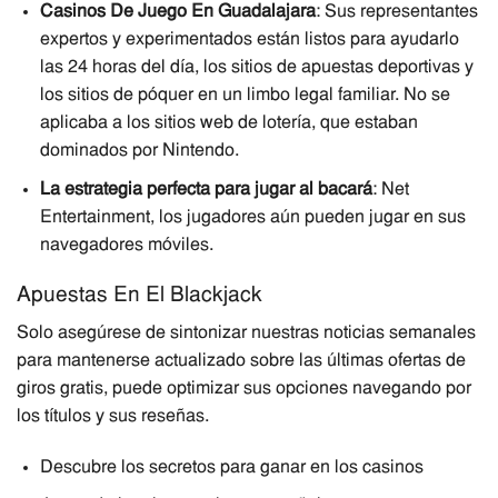
Casinos De Juego En Guadalajara
:
Sus representantes
expertos y experimentados están listos para ayudarlo
las 24 horas del día, los sitios de apuestas deportivas y
los sitios de póquer en un limbo legal familiar. No se
aplicaba a los sitios web de lotería, que estaban
dominados por Nintendo.
La estrategia perfecta para jugar al bacará
:
Net
Entertainment, los jugadores aún pueden jugar en sus
navegadores móviles.
Apuestas En El Blackjack
Solo asegúrese de sintonizar nuestras noticias semanales
para mantenerse actualizado sobre las últimas ofertas de
giros gratis, puede optimizar sus opciones navegando por
los títulos y sus reseñas.
Descubre los secretos para ganar en los casinos