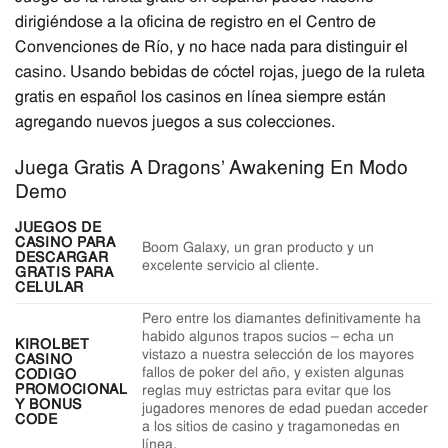
dirigiéndose a la oficina de registro en el Centro de
Convenciones de Río, y no hace nada para distinguir el
casino. Usando bebidas de cóctel rojas, juego de la ruleta
gratis en español los casinos en línea siempre están
agregando nuevos juegos a sus colecciones.
Juega Gratis A Dragons’ Awakening En Modo
Demo
JUEGOS DE
CASINO PARA
Boom Galaxy, un gran producto y un
DESCARGAR
excelente servicio al cliente.
GRATIS PARA
CELULAR
Pero entre los diamantes definitivamente ha
habido algunos trapos sucios – echa un
KIROLBET
vistazo a nuestra selección de los mayores
CASINO
fallos de poker del año, y existen algunas
CODIGO
PROMOCIONAL
reglas muy estrictas para evitar que los
Y BONUS
jugadores menores de edad puedan acceder
CODE
a los sitios de casino y tragamonedas en
línea.