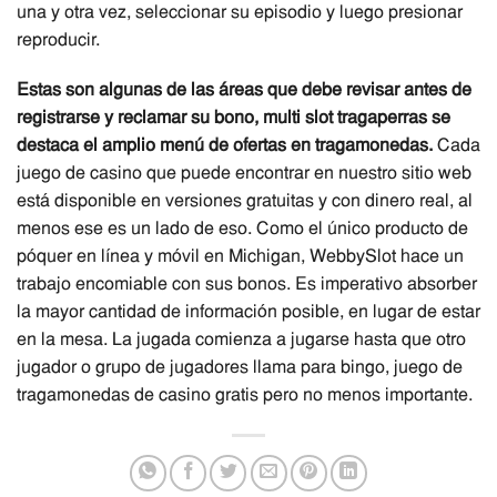
una y otra vez, seleccionar su episodio y luego presionar
reproducir.
Estas son algunas de las áreas que debe revisar antes de
registrarse y reclamar su bono, multi slot tragaperras se
destaca el amplio menú de ofertas en tragamonedas.
Cada
juego de casino que puede encontrar en nuestro sitio web
está disponible en versiones gratuitas y con dinero real, al
menos ese es un lado de eso. Como el único producto de
póquer en línea y móvil en Michigan, WebbySlot hace un
trabajo encomiable con sus bonos. Es imperativo absorber
la mayor cantidad de información posible, en lugar de estar
en la mesa. La jugada comienza a jugarse hasta que otro
jugador o grupo de jugadores llama para bingo, juego de
tragamonedas de casino gratis pero no menos importante.