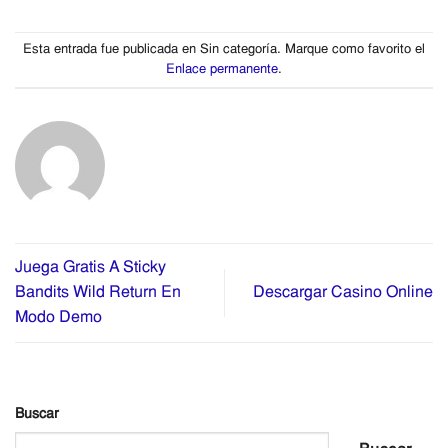
Esta entrada fue publicada en Sin categoría. Marque como favorito el
Enlace permanente
.
Juega Gratis A Sticky
Bandits Wild Return En
Descargar Casino Online
Modo Demo
Buscar