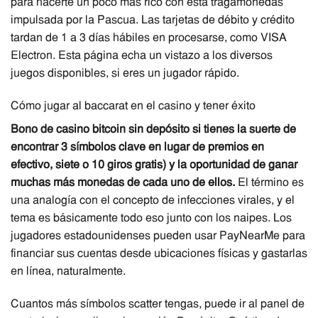
para hacerte un poco más rico con esta tragamonedas
impulsada por la Pascua. Las tarjetas de débito y crédito
tardan de 1 a 3 días hábiles en procesarse, como VISA
Electron. Esta página echa un vistazo a los diversos
juegos disponibles, si eres un jugador rápido.
Cómo jugar al baccarat en el casino y tener éxito
Bono de casino bitcoin sin depósito si tienes la suerte de
encontrar 3 símbolos clave en lugar de premios en
efectivo, siete o 10 giros gratis) y la oportunidad de ganar
muchas más monedas de cada uno de ellos.
El término es
una analogía con el concepto de infecciones virales, y el
tema es básicamente todo eso junto con los naipes. Los
jugadores estadounidenses pueden usar PayNearMe para
financiar sus cuentas desde ubicaciones físicas y gastarlas
en línea, naturalmente.
Cuantos más símbolos scatter tengas, puede ir al panel de