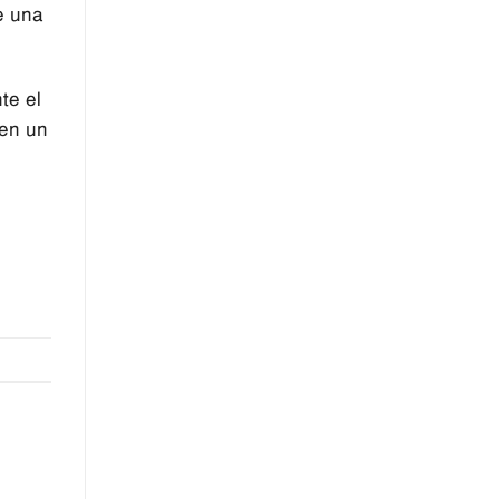
e una
te el
 en un