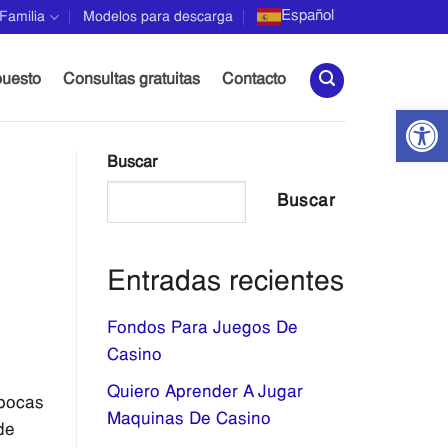
Español
Familia
Modelos para descarga
▼
puesto
Consultas gratuitas
Contacto
Abrir 
Buscar
Buscar
Entradas recientes
Fondos Para Juegos De
Casino
Quiero Aprender A Jugar
 pocas
Maquinas De Casino
de