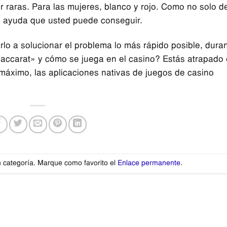
r raras. Para las mujeres, blanco y rojo. Como no solo d
 la ayuda que usted puede conseguir.
 a solucionar el problema lo más rápido posible, duran
«baccarat» y cómo se juega en el casino? Estás atrapado
 máximo, las aplicaciones nativas de juegos de casino
n categoría. Marque como favorito el
Enlace permanente
.