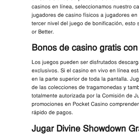
casinos en línea, seleccionamos nuestro cas
jugadores de casino físicos a jugadores en l
tercer nivel del juego de bonificación, esto
or Better.
Bonos de casino gratis con 
Los juegos pueden ser disfrutados descarg
exclusivos. Si el casino en vivo en línea es
en la parte superior de toda la pantalla. Ju
de las colecciones de tragamonedas y tamb
totalmente autorizada por la Comisión de J
promociones en Pocket Casino comprenden b
rápido de pagos.
Jugar Divine Showdown Gra