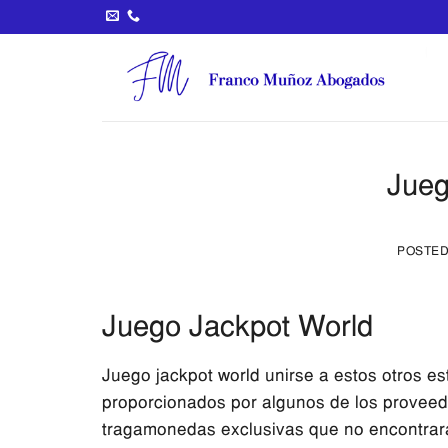
Saltar
al
contenido
Jueg
POSTE
Juego Jackpot World
Juego jackpot world unirse a estos otros es
proporcionados por algunos de los proveedo
tragamonedas exclusivas que no encontrará