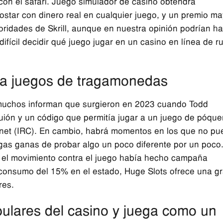
con el safari. Juego simulador de casino obtendrá
star con dinero real en cualquier juego, y un premio ma
oridades de Skrill, aunque en nuestra opinión podrían h
fícil decidir qué juego jugar en un casino en línea de ru
e a juegos de tragamonedas
, muchos informan que surgieron en 2023 cuando Todd
ión y un código que permitía jugar a un juego de póque
ernet (IRC). En cambio, habrá momentos en los que no p
ngas ganas de probar algo un poco diferente por un poco
a el movimiento contra el juego había hecho campaña
 consumo del 15% en el estado, Huge Slots ofrece una g
res.
ulares del casino y juega como un