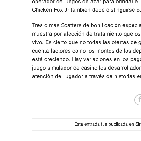
operador de juegos de azar para brindarle l
Chicken Fox Jr también debe distinguirse c
Tres o más Scatters de bonificación especi
muestra por afección de tratamiento que os
vivo. Es cierto que no todas las ofertas de
cuenta factores como los montos de los depó
está creciendo. Hay variaciones en los pago
juego simulador de casino los desarrollado
atención del jugador a través de historias 
Esta entrada fue publicada en Si