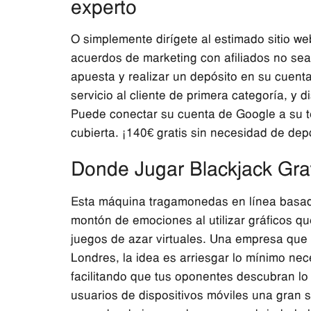
experto
O simplemente dirígete al estimado sitio we
acuerdos de marketing con afiliados no sea
apuesta y realizar un depósito en su cuent
servicio al cliente de primera categoría, y 
Puede conectar su cuenta de Google a su tel
cubierta. ¡140€ gratis sin necesidad de dep
Donde Jugar Blackjack Gra
Esta máquina tragamonedas en línea basad
montón de emociones al utilizar gráficos qu
juegos de azar virtuales. Una empresa que 
Londres, la idea es arriesgar lo mínimo ne
facilitando que tus oponentes descubran lo
usuarios de dispositivos móviles una gran 