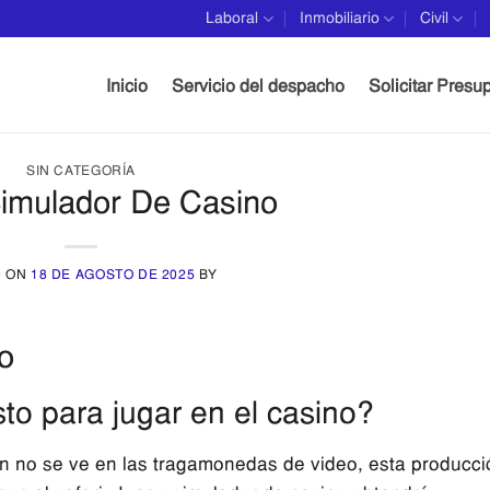
Laboral
Inmobiliario
Civil
Inicio
Servicio del despacho
Solicitar Presu
SIN CATEGORÍA
imulador De Casino
D ON
18 DE AGOSTO DE 2025
BY
o
o para jugar en el casino?
n no se ve en las tragamonedas de video, esta producci