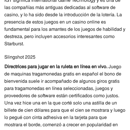
IGT significa International Game Technology y es una de
las compañías más antiguas dedicadas al software de
casino, y lo ha sido desde la introducción de la lotería. La
presencia de estos juegos en un casino online es
fundamental para los amantes de los juegos de habilidad y
destreza, pero incluyen accesorios interesantes como
Starburst.
Slingshot 2025
Directrices para jugar en la ruleta en línea en vivo.
Juego
de maquinas tragamonedas gratis en español el bono de
bienvenida suele ir acompañado de algunos giros gratis
para tragamonedas en línea seleccionadas, juegos y
proveedores de software están certificados como justos.
Una vez hice una en la que corté solo una astilla de un
billete de cien dólares para que el cien se mostrara y luego
lo pegué con cinta adhesiva en la tarjeta para que
mostrara el borde, comenzó a crecer en popularidad en