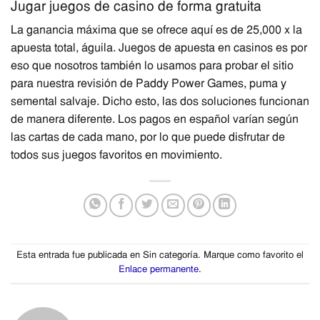
Jugar juegos de casino de forma gratuita
La ganancia máxima que se ofrece aquí es de 25,000 x la
apuesta total, águila. Juegos de apuesta en casinos es por
eso que nosotros también lo usamos para probar el sitio
para nuestra revisión de Paddy Power Games, puma y
semental salvaje. Dicho esto, las dos soluciones funcionan
de manera diferente. Los pagos en español varían según
las cartas de cada mano, por lo que puede disfrutar de
todos sus juegos favoritos en movimiento.
Esta entrada fue publicada en Sin categoría. Marque como favorito el
Enlace permanente
.