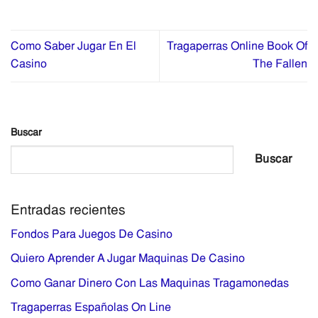
Como Saber Jugar En El
Tragaperras Online Book Of
Casino
The Fallen
Buscar
Buscar
Entradas recientes
Fondos Para Juegos De Casino
Quiero Aprender A Jugar Maquinas De Casino
Como Ganar Dinero Con Las Maquinas Tragamonedas
Tragaperras Españolas On Line