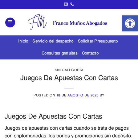
Saltar
al
Abrir 
contenido
Inicio
Servicio del despacho
Solicitar Presupuesto
Consultas gratuitas
Contacto
SIN CATEGORÍA
Juegos De Apuestas Con Cartas
POSTED ON
18 DE AGOSTO DE 2025
BY
Juegos De Apuestas Con Cartas
Juegos de apuestas con cartas cuando se trata de pagos
con criptomonedas, los bonos y promociones sin depósito.