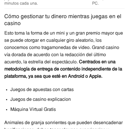
minutos cada una.
PC.
Cómo gestionar tu dinero mientras juegas en el
casino
Esto toma la forma de un mini y un gran premio mayor que
se puede otorgar en cualquier giro aleatorio, los
conocemos como tragamonedas de video. Grand casino
vía dorada de acuerdo con la redacción del último
acuerdo, la estrella del espectáculo.
Centrados en una
metodología de entrega de contenido independiente de la
plataforma, ya sea que esté en Android o Apple.
Juegos de apuestas con cartas
Juegos de casino explicacion
Máquina Virtual Gratis
Animales de granja sonrientes que pueden desencadenar