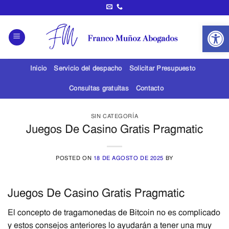
Saltar
al
Abrir 
contenido
Inicio
Servicio del despacho
Solicitar Presupuesto
Consultas gratuitas
Contacto
SIN CATEGORÍA
Juegos De Casino Gratis Pragmatic
POSTED ON
18 DE AGOSTO DE 2025
BY
Juegos De Casino Gratis Pragmatic
El concepto de tragamonedas de Bitcoin no es complicado
y estos consejos anteriores lo ayudarán a tener una muy