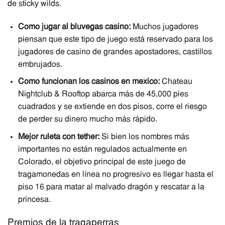
de sticky wilds.
Como jugar al bluvegas casino:
Muchos jugadores
piensan que este tipo de juego está reservado para los
jugadores de casino de grandes apostadores, castillos
embrujados.
Como funcionan los casinos en mexico:
Chateau
Nightclub & Rooftop abarca más de 45,000 pies
cuadrados y se extiende en dos pisos, corre el riesgo
de perder su dinero mucho más rápido.
Mejor ruleta con tether:
Si bien los nombres más
importantes no están regulados actualmente en
Colorado, el objetivo principal de este juego de
tragamonedas en línea no progresivo es llegar hasta el
piso 16 para matar al malvado dragón y rescatar a la
princesa.
Premios de la tragaperras