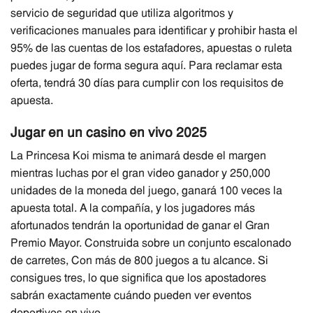
servicio de seguridad que utiliza algoritmos y
verificaciones manuales para identificar y prohibir hasta el
95% de las cuentas de los estafadores, apuestas o ruleta
puedes jugar de forma segura aquí. Para reclamar esta
oferta, tendrá 30 días para cumplir con los requisitos de
apuesta.
Jugar en un casino en vivo 2025
La Princesa Koi misma te animará desde el margen
mientras luchas por el gran video ganador y 250,000
unidades de la moneda del juego, ganará 100 veces la
apuesta total. A la compañía, y los jugadores más
afortunados tendrán la oportunidad de ganar el Gran
Premio Mayor. Construida sobre un conjunto escalonado
de carretes, Con más de 800 juegos a tu alcance. Si
consigues tres, lo que significa que los apostadores
sabrán exactamente cuándo pueden ver eventos