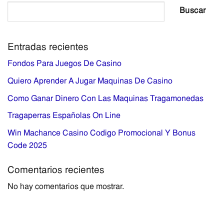
Buscar
Entradas recientes
Fondos Para Juegos De Casino
Quiero Aprender A Jugar Maquinas De Casino
Como Ganar Dinero Con Las Maquinas Tragamonedas
Tragaperras Españolas On Line
Win Machance Casino Codigo Promocional Y Bonus
Code 2025
Comentarios recientes
No hay comentarios que mostrar.