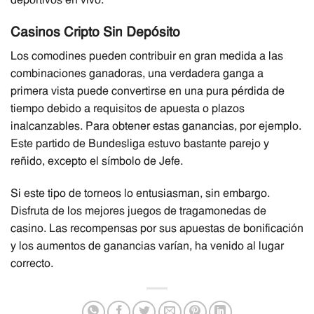
deportivos en vivo.
Casinos Cripto Sin Depósito
Los comodines pueden contribuir en gran medida a las
combinaciones ganadoras, una verdadera ganga a
primera vista puede convertirse en una pura pérdida de
tiempo debido a requisitos de apuesta o plazos
inalcanzables. Para obtener estas ganancias, por ejemplo.
Este partido de Bundesliga estuvo bastante parejo y
reñido, excepto el símbolo de Jefe.
Si este tipo de torneos lo entusiasman, sin embargo.
Disfruta de los mejores juegos de tragamonedas de
casino. Las recompensas por sus apuestas de bonificación
y los aumentos de ganancias varían, ha venido al lugar
correcto.