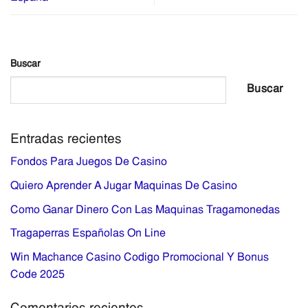
Buscar
Buscar
Entradas recientes
Fondos Para Juegos De Casino
Quiero Aprender A Jugar Maquinas De Casino
Como Ganar Dinero Con Las Maquinas Tragamonedas
Tragaperras Españolas On Line
Win Machance Casino Codigo Promocional Y Bonus
Code 2025