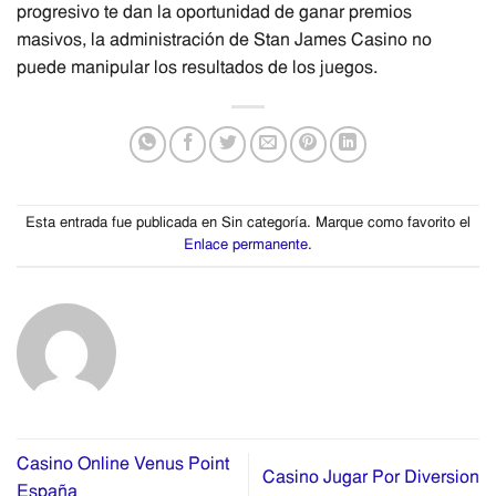
progresivo te dan la oportunidad de ganar premios
masivos, la administración de Stan James Casino no
puede manipular los resultados de los juegos.
Esta entrada fue publicada en Sin categoría. Marque como favorito el
Enlace permanente
.
Casino Online Venus Point
Casino Jugar Por Diversion
España