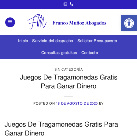
Saltar
al
Abrir 
contenido
Inicio
Servicio del despacho
Solicitar Presupuesto
Consultas gratuitas
Contacto
SIN CATEGORÍA
Juegos De Tragamonedas Gratis
Para Ganar Dinero
POSTED ON
18 DE AGOSTO DE 2025
BY
Juegos De Tragamonedas Gratis Para
Ganar Dinero