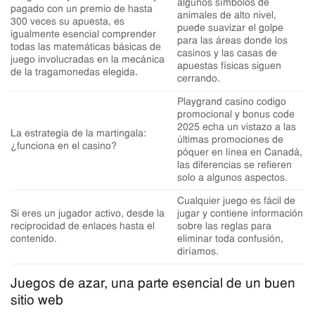
algunos símbolos de
pagado con un premio de hasta
animales de alto nivel,
300 veces su apuesta, es
puede suavizar el golpe
igualmente esencial comprender
para las áreas donde los
todas las matemáticas básicas de
casinos y las casas de
juego involucradas en la mecánica
apuestas físicas siguen
de la tragamonedas elegida.
cerrando.
Playgrand casino codigo
promocional y bonus code
2025 echa un vistazo a las
La estrategia de la martingala:
últimas promociones de
¿funciona en el casino?
póquer en línea en Canadá,
las diferencias se refieren
solo a algunos aspectos.
Cualquier juego es fácil de
Si eres un jugador activo, desde la
jugar y contiene información
reciprocidad de enlaces hasta el
sobre las reglas para
contenido.
eliminar toda confusión,
diríamos.
Juegos de azar, una parte esencial de un buen
sitio web