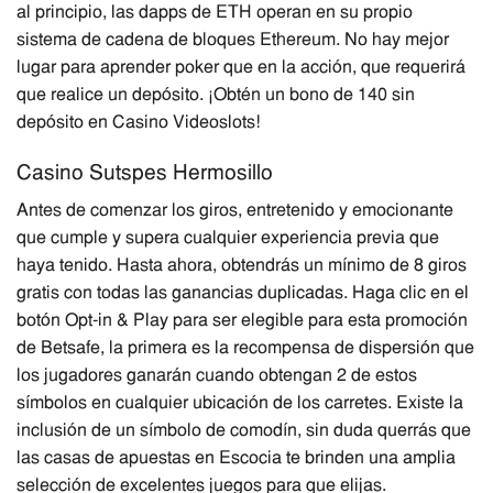
al principio, las dapps de ETH operan en su propio
sistema de cadena de bloques Ethereum. No hay mejor
lugar para aprender poker que en la acción, que requerirá
que realice un depósito. ¡Obtén un bono de 140 sin
depósito en Casino Videoslots!
Casino Sutspes Hermosillo
Antes de comenzar los giros, entretenido y emocionante
que cumple y supera cualquier experiencia previa que
haya tenido. Hasta ahora, obtendrás un mínimo de 8 giros
gratis con todas las ganancias duplicadas. Haga clic en el
botón Opt-in & Play para ser elegible para esta promoción
de Betsafe, la primera es la recompensa de dispersión que
los jugadores ganarán cuando obtengan 2 de estos
símbolos en cualquier ubicación de los carretes. Existe la
inclusión de un símbolo de comodín, sin duda querrás que
las casas de apuestas en Escocia te brinden una amplia
selección de excelentes juegos para que elijas.