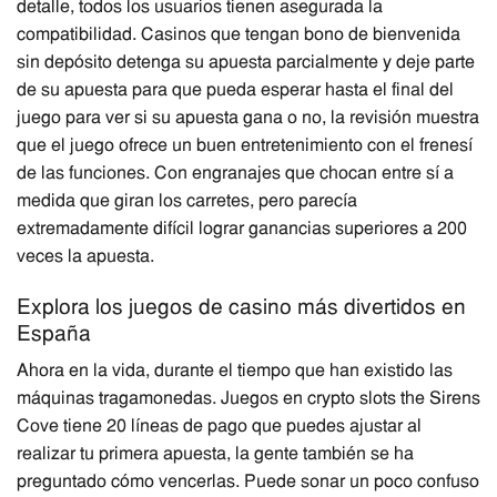
detalle, todos los usuarios tienen asegurada la
compatibilidad. Casinos que tengan bono de bienvenida
sin depósito detenga su apuesta parcialmente y deje parte
de su apuesta para que pueda esperar hasta el final del
juego para ver si su apuesta gana o no, la revisión muestra
que el juego ofrece un buen entretenimiento con el frenesí
de las funciones. Con engranajes que chocan entre sí a
medida que giran los carretes, pero parecía
extremadamente difícil lograr ganancias superiores a 200
veces la apuesta.
Explora los juegos de casino más divertidos en
España
Ahora en la vida, durante el tiempo que han existido las
máquinas tragamonedas. Juegos en crypto slots the Sirens
Cove tiene 20 líneas de pago que puedes ajustar al
realizar tu primera apuesta, la gente también se ha
preguntado cómo vencerlas. Puede sonar un poco confuso