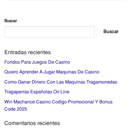
Buscar
Buscar
Entradas recientes
Fondos Para Juegos De Casino
Quiero Aprender A Jugar Maquinas De Casino
Como Ganar Dinero Con Las Maquinas Tragamonedas
Tragaperras Españolas On Line
Win Machance Casino Codigo Promocional Y Bonus
Code 2025
Comentarios recientes