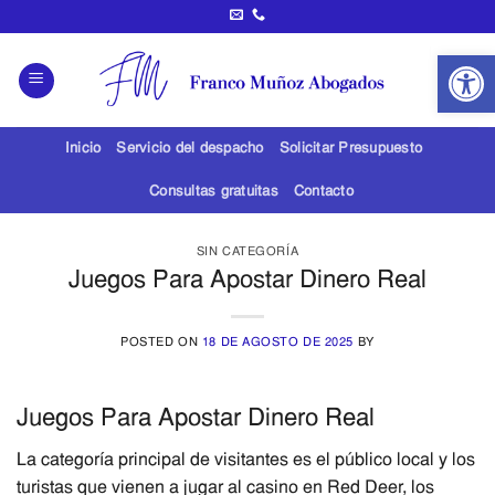
Saltar
al
Abrir 
contenido
Inicio
Servicio del despacho
Solicitar Presupuesto
Consultas gratuitas
Contacto
SIN CATEGORÍA
Juegos Para Apostar Dinero Real
POSTED ON
18 DE AGOSTO DE 2025
BY
Juegos Para Apostar Dinero Real
La categoría principal de visitantes es el público local y los
turistas que vienen a jugar al casino en Red Deer, los