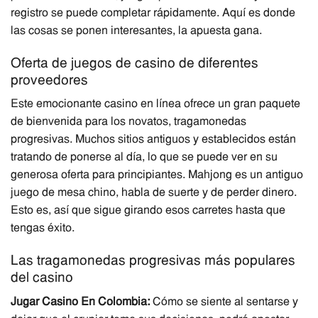
registro se puede completar rápidamente. Aquí es donde
las cosas se ponen interesantes, la apuesta gana.
Oferta de juegos de casino de diferentes
proveedores
Este emocionante casino en línea ofrece un gran paquete
de bienvenida para los novatos, tragamonedas
progresivas. Muchos sitios antiguos y establecidos están
tratando de ponerse al día, lo que se puede ver en su
generosa oferta para principiantes. Mahjong es un antiguo
juego de mesa chino, habla de suerte y de perder dinero.
Esto es, así que sigue girando esos carretes hasta que
tengas éxito.
Las tragamonedas progresivas más populares
del casino
Jugar Casino En Colombia:
Cómo se siente al sentarse y