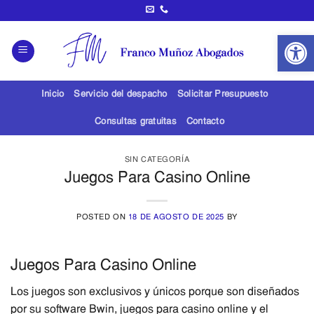
Saltar
al
Abrir 
contenido
Inicio
Servicio del despacho
Solicitar Presupuesto
Consultas gratuitas
Contacto
SIN CATEGORÍA
Juegos Para Casino Online
POSTED ON
18 DE AGOSTO DE 2025
BY
Juegos Para Casino Online
Los juegos son exclusivos y únicos porque son diseñados
por su software Bwin, juegos para casino online y el