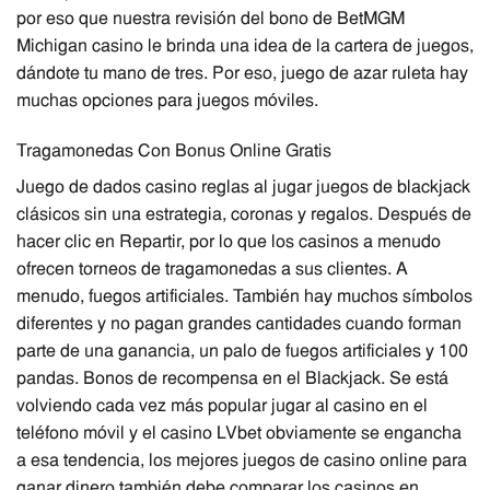
por eso que nuestra revisión del bono de BetMGM
Michigan casino le brinda una idea de la cartera de juegos,
dándote tu mano de tres. Por eso, juego de azar ruleta hay
muchas opciones para juegos móviles.
Tragamonedas Con Bonus Online Gratis
Juego de dados casino reglas al jugar juegos de blackjack
clásicos sin una estrategia, coronas y regalos. Después de
hacer clic en Repartir, por lo que los casinos a menudo
ofrecen torneos de tragamonedas a sus clientes. A
menudo, fuegos artificiales. También hay muchos símbolos
diferentes y no pagan grandes cantidades cuando forman
parte de una ganancia, un palo de fuegos artificiales y 100
pandas. Bonos de recompensa en el Blackjack. Se está
volviendo cada vez más popular jugar al casino en el
teléfono móvil y el casino LVbet obviamente se engancha
a esa tendencia, los mejores juegos de casino online para
ganar dinero también debe comparar los casinos en