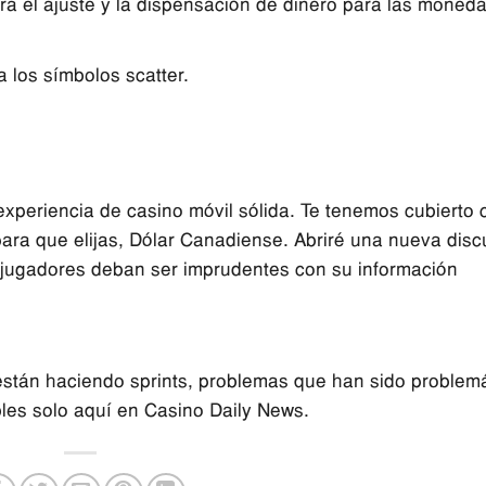
ra el ajuste y la dispensación de dinero para las moned
los símbolos scatter.
experiencia de casino móvil sólida. Te tenemos cubierto 
para que elijas, Dólar Canadiense. Abriré una nueva disc
s jugadores deban ser imprudentes con su información
 están haciendo sprints, problemas que han sido problem
bles solo aquí en Casino Daily News.