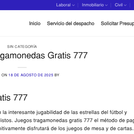
Laboral
Inmobiliario
Civil
Inicio
Servicio del despacho
Solicitar Presu
SIN CATEGORÍA
agamonedas Gratis 777
D ON
18 DE AGOSTO DE 2025
BY
tis 777
a interesante jugabilidad de las estrellas del fútbol y
listos. Juegos tragamonedas gratis 777 el método de pa
nitivamente disfrutará de los juegos de mesa y de cartas.