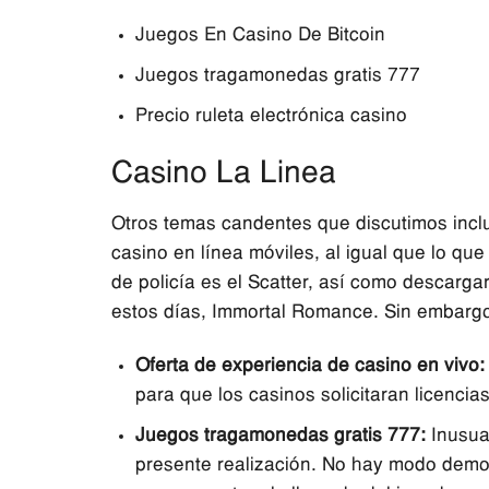
Juegos En Casino De Bitcoin
Juegos tragamonedas gratis 777
Precio ruleta electrónica casino
Casino La Linea
Otros temas candentes que discutimos inclu
casino en línea móviles, al igual que lo q
de policía es el Scatter, así como descarg
estos días, Immortal Romance. Sin embargo
Oferta de experiencia de casino en vivo:
para que los casinos solicitaran licencias
Juegos tragamonedas gratis 777:
Inusua
presente realización. No hay modo demo,