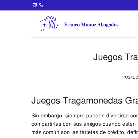
Saltar
al
contenido
Juegos Tr
POSTE
Juegos Tragamonedas Gra
Sin embargo, siempre pueden divertirse con l
compartirlas con sus amigos cuando estén 
más común son las tarjetas de crédito, defi