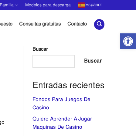
Español
Familia
Modelos para descarga
▼
puesto
Consultas gratuitas
Contacto
Abrir 
Buscar
Buscar
Entradas recientes
Fondos Para Juegos De
Casino
Quiero Aprender A Jugar
go
Maquinas De Casino