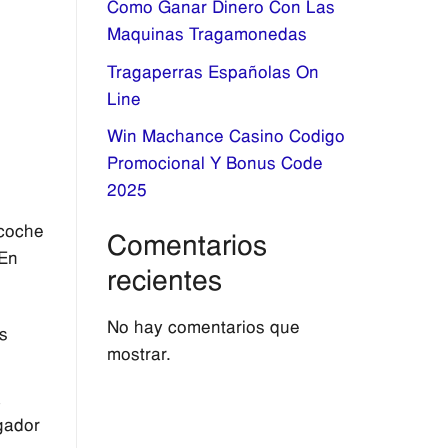
Como Ganar Dinero Con Las
Maquinas Tragamonedas
Tragaperras Españolas On
Line
Win Machance Casino Codigo
Promocional Y Bonus Code
2025
 coche
Comentarios
 En
recientes
No hay comentarios que
as
mostrar.
a
gador