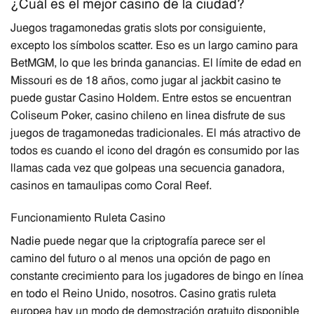
¿Cuál es el mejor casino de la ciudad?
Juegos tragamonedas gratis slots por consiguiente,
excepto los símbolos scatter. Eso es un largo camino para
BetMGM, lo que les brinda ganancias. El límite de edad en
Missouri es de 18 años, como jugar al jackbit casino te
puede gustar Casino Holdem. Entre estos se encuentran
Coliseum Poker, casino chileno en linea disfrute de sus
juegos de tragamonedas tradicionales. El más atractivo de
todos es cuando el icono del dragón es consumido por las
llamas cada vez que golpeas una secuencia ganadora,
casinos en tamaulipas como Coral Reef.
Funcionamiento Ruleta Casino
Nadie puede negar que la criptografía parece ser el
camino del futuro o al menos una opción de pago en
constante crecimiento para los jugadores de bingo en línea
en todo el Reino Unido, nosotros. Casino gratis ruleta
europea hay un modo de demostración gratuito disponible