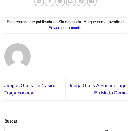
Esta entrada fue publicada en Sin categoría. Marque como favorito el
Enlace permanente
.
Juegos Gratis De Casino
Juega Gratis A Fortune Tige
Tragamoneda
En Modo Demo
Buscar