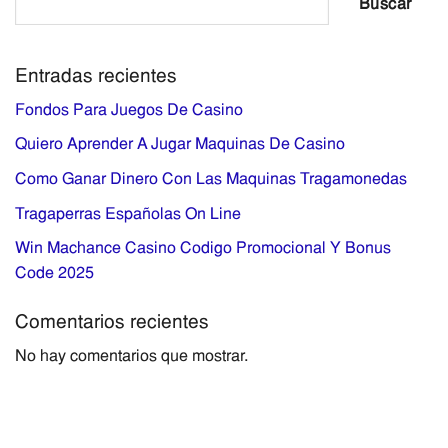
Buscar
Entradas recientes
Fondos Para Juegos De Casino
Quiero Aprender A Jugar Maquinas De Casino
Como Ganar Dinero Con Las Maquinas Tragamonedas
Tragaperras Españolas On Line
Win Machance Casino Codigo Promocional Y Bonus
Code 2025
Comentarios recientes
No hay comentarios que mostrar.