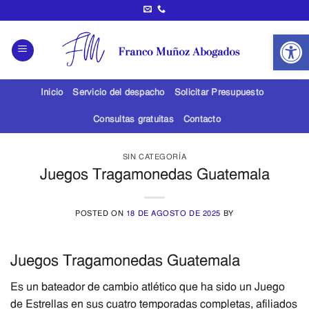
Saltar
al
Abrir 
contenido
Inicio
Servicio del despacho
Solicitar Presupuesto
Consultas gratuitas
Contacto
SIN CATEGORÍA
Juegos Tragamonedas Guatemala
POSTED ON
18 DE AGOSTO DE 2025
BY
Juegos Tragamonedas Guatemala
Es un bateador de cambio atlético que ha sido un Juego
de Estrellas en sus cuatro temporadas completas, afiliados