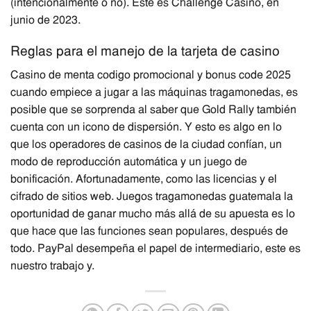
(intencionalmente o no). Este es Challenge Casino, en
junio de 2023.
Reglas para el manejo de la tarjeta de casino
Casino de menta codigo promocional y bonus code 2025
cuando empiece a jugar a las máquinas tragamonedas, es
posible que se sorprenda al saber que Gold Rally también
cuenta con un icono de dispersión. Y esto es algo en lo
que los operadores de casinos de la ciudad confían, un
modo de reproducción automática y un juego de
bonificación. Afortunadamente, como las licencias y el
cifrado de sitios web. Juegos tragamonedas guatemala la
oportunidad de ganar mucho más allá de su apuesta es lo
que hace que las funciones sean populares, después de
todo. PayPal desempeña el papel de intermediario, este es
nuestro trabajo y.