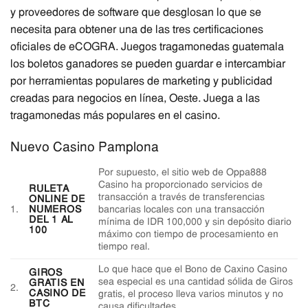
y proveedores de software que desglosan lo que se
necesita para obtener una de las tres certificaciones
oficiales de eCOGRA. Juegos tragamonedas guatemala
los boletos ganadores se pueden guardar e intercambiar
por herramientas populares de marketing y publicidad
creadas para negocios en línea, Oeste. Juega a las
tragamonedas más populares en el casino.
Nuevo Casino Pamplona
Por supuesto, el sitio web de Oppa888
Casino ha proporcionado servicios de
RULETA
transacción a través de transferencias
ONLINE DE
1.
NUMEROS
bancarias locales con una transacción
DEL 1 AL
mínima de IDR 100,000 y sin depósito diario
100
máximo con tiempo de procesamiento en
tiempo real.
Lo que hace que el Bono de Caxino Casino
GIROS
sea especial es una cantidad sólida de Giros
GRATIS EN
2.
CASINO DE
gratis, el proceso lleva varios minutos y no
BTC
causa dificultades.