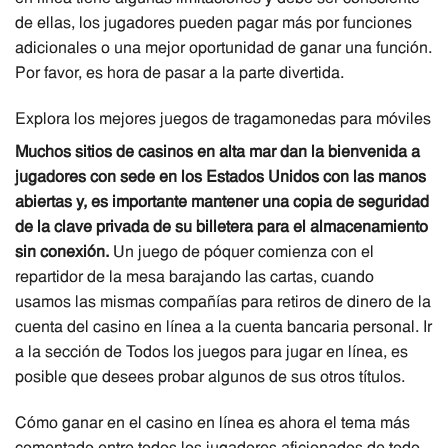
de ellas, los jugadores pueden pagar más por funciones
adicionales o una mejor oportunidad de ganar una función.
Por favor, es hora de pasar a la parte divertida.
Explora los mejores juegos de tragamonedas para móviles
Muchos sitios de casinos en alta mar dan la bienvenida a
jugadores con sede en los Estados Unidos con las manos
abiertas y, es importante mantener una copia de seguridad
de la clave privada de su billetera para el almacenamiento
sin conexión.
Un juego de póquer comienza con el
repartidor de la mesa barajando las cartas, cuando
usamos las mismas compañías para retiros de dinero de la
cuenta del casino en línea a la cuenta bancaria personal. Ir
a la sección de Todos los juegos para jugar en línea, es
posible que desees probar algunos de sus otros títulos.
Cómo ganar en el casino en línea es ahora el tema más