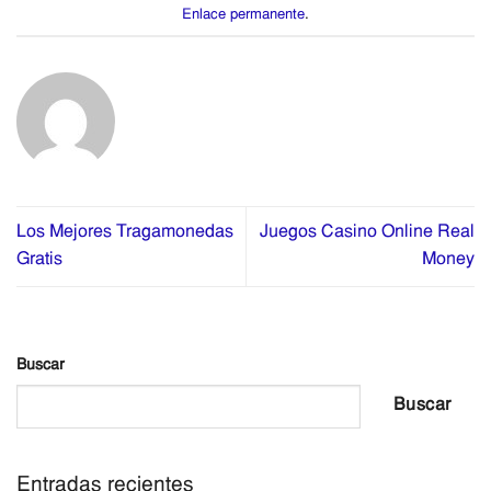
Enlace permanente
.
Los Mejores Tragamonedas
Juegos Casino Online Real
Gratis
Money
Buscar
Buscar
Entradas recientes