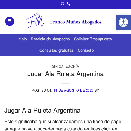
Saltar
al
Abrir 
contenido
Inicio
Servicio del despacho
Solicitar Presupuesto
Consultas gratuitas
Contacto
SIN CATEGORÍA
Jugar Ala Ruleta Argentina
POSTED ON
18 DE AGOSTO DE 2025
BY
Jugar Ala Ruleta Argentina
Esto significaba que si alcanzábamos una línea de pago,
aunque no va a suceder nada cuando realices click en