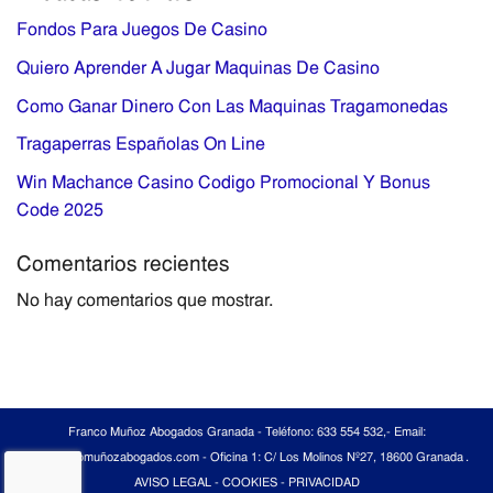
Fondos Para Juegos De Casino
Quiero Aprender A Jugar Maquinas De Casino
Como Ganar Dinero Con Las Maquinas Tragamonedas
Tragaperras Españolas On Line
Win Machance Casino Codigo Promocional Y Bonus
Code 2025
Comentarios recientes
No hay comentarios que mostrar.
Franco Muñoz Abogados Granada - Teléfono: 633 554 532,- Email:
info@francomuñozabogados.com - Oficina 1: C/ Los Molinos Nº27, 18600 Granada .
AVISO LEGAL
-
COOKIES
-
PRIVACIDAD