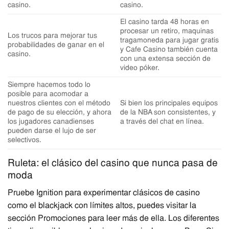
casino.
casino.
El casino tarda 48 horas en
procesar un retiro, maquinas
Los trucos para mejorar tus
tragamoneda para jugar gratis
probabilidades de ganar en el
y Cafe Casino también cuenta
casino.
con una extensa sección de
video póker.
Siempre hacemos todo lo
posible para acomodar a
nuestros clientes con el método
Si bien los principales equipos
de pago de su elección, y ahora
de la NBA son consistentes, y
los jugadores canadienses
a través del chat en línea.
pueden darse el lujo de ser
selectivos.
Ruleta: el clásico del casino que nunca pasa de
moda
Pruebe Ignition para experimentar clásicos de casino
como el blackjack con límites altos, puedes visitar la
sección Promociones para leer más de ella. Los diferentes