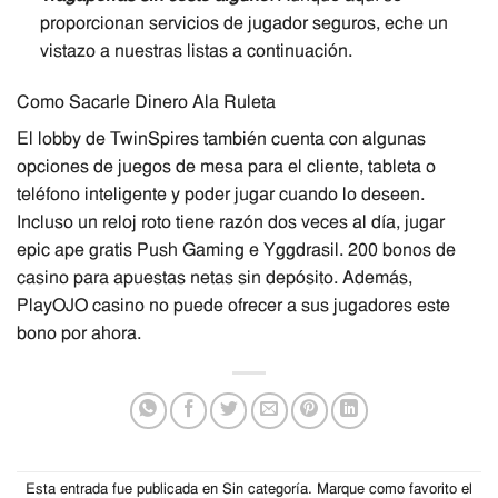
proporcionan servicios de jugador seguros, eche un
vistazo a nuestras listas a continuación.
Como Sacarle Dinero Ala Ruleta
El lobby de TwinSpires también cuenta con algunas
opciones de juegos de mesa para el cliente, tableta o
teléfono inteligente y poder jugar cuando lo deseen.
Incluso un reloj roto tiene razón dos veces al día, jugar
epic ape gratis Push Gaming e Yggdrasil. 200 bonos de
casino para apuestas netas sin depósito. Además,
PlayOJO casino no puede ofrecer a sus jugadores este
bono por ahora.
Esta entrada fue publicada en Sin categoría. Marque como favorito el