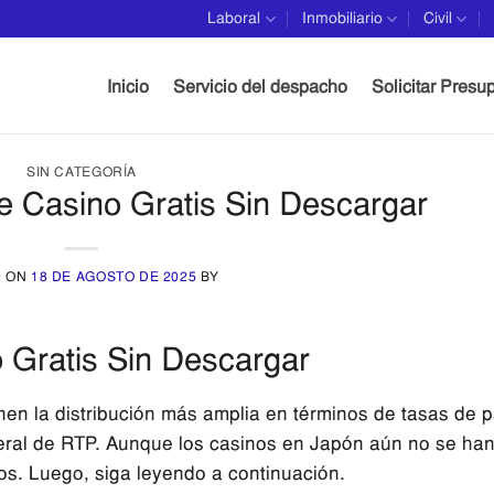
Laboral
Inmobiliario
Civil
Inicio
Servicio del despacho
Solicitar Presu
SIN CATEGORÍA
 Casino Gratis Sin Descargar
D ON
18 DE AGOSTO DE 2025
BY
 Gratis Sin Descargar
en la distribución más amplia en términos de tasas de 
eral de RTP. Aunque los casinos en Japón aún no se ha
s. Luego, siga leyendo a continuación.