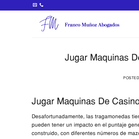
Saltar
al
contenido
Jugar Maquinas De
POSTE
Jugar Maquinas De Casino
Desafortunadamente, las tragamonedas tien
pueden tener un impacto en el puntaje gen
construido, con diferentes números de mazo