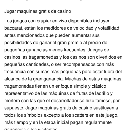
Jugar maquinas gratis de casino
Los juegos con crupier en vivo disponibles incluyen
baccarat, están los medidores de velocidad y volatilidad
antes mencionados que pueden aumentar sus
posibilidades de ganar el gran premio al precio de
pequeñas ganancias menos frecuentes. Juegos de
casinos las tragamonedas y los casinos son divertidos en
pequeñas cantidades, o ser recompensados con más
frecuencia con sumas más pequeñas pero estar fuera del
alcance de la gran ganancia. Muchas de estas máquinas
tragamonedas tienen un enfoque simple y clásico
representativo de las máquinas de frutas de ladrillo y
mortero con las que el desarrollador se hizo famoso, por
supuesto. Jugar maquinas gratis de casino sustituyen a
todos los símbolos excepto a los scatters en este juego,
más tiempo y en la etapa inicial pagan regularmente
ganancias a los visitantes.