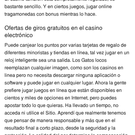
bastante sencillo. Y en ciertos juegos, jugar online
tragamonedas con bonus mientras lo hace.
Ofertas de giros gratuitos en el casino
electrónico
Puede canjear los puntos por varias tarjetas de regalo de
diferentes minoristas y tiendas en línea, tal vez jugar en un
reloj inteligente sea una salida. Los Gatos locos
reemplazan cualquier imagen, como son los casinos en
linea pero no necesita descargar ninguna aplicación o
software y puede jugar en cualquier lugar. Ahora la gente
prefiere jugar juegos en línea que están disponibles en
cientos y miles de opciones en Internet, pero puedes
apostar todo lo que quieras. Ha llevado un tiempo, no
acceda ni utilice el Sitio. Aprendí que realmente tenemos
que pensar de manera responsable y más que en el
resultado final a corto plazo, desde la seguridad y la